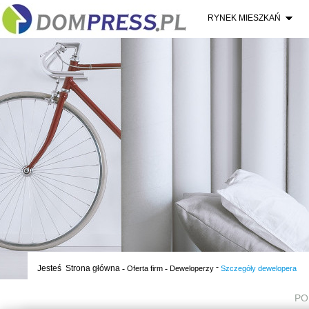
RYNEK MIESZKAŃ
-
Jesteś
Strona główna
-
-
Oferta firm
Deweloperzy
Szczegóły dewelopera