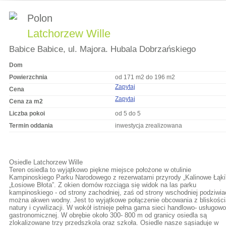
Polon
Latchorzew Wille
Babice Babice, ul. Majora. Hubala Dobrzańskiego
Dom
Powierzchnia
od 171 m2 do 196 m2
Zapytaj
Cena
Zapytaj
Cena za m2
Liczba pokoi
od 5 do 5
Termin oddania
inwestycja zrealizowana
Osiedle Latchorzew Wille
Teren osiedla to wyjątkowo piękne miejsce położone w otulinie
Kampinoskiego Parku Narodowego z rezerwatami przyrody „Kalinowe Łąki”
„Łosiowe Błota”. Z okien domów rozciąga się widok na las parku
kampinoskiego - od strony zachodniej, zaś od strony wschodniej podziwia
można akwen wodny. Jest to wyjątkowe połączenie obcowania z bliskości
natury i cywilizacji. W wokół istnieje pełna gama sieci handlowo- usługowo
gastronomicznej. W obrębie około 300- 800 m od granicy osiedla są
zlokalizowane trzy przedszkola oraz szkoła. Osiedle nasze sąsiaduje w