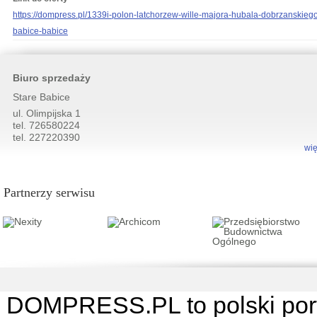
https://dompress.pl/1339i-polon-latchorzew-wille-majora-hubala-dobrzanskieg
babice-babice
Biuro sprzedaży
Stare Babice
ul. Olimpijska 1
tel. 726580224
tel. 227220390
wię
Partnerzy serwisu
DOMPRESS.PL
to polski por