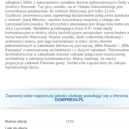
odległości 500m z warszawskim osiedlem domów jednorodzinnych Groty 
dzielnicy Bemowo. Tuż przy osiedlu, na ul. Hubala Dobrzańskiego jest
komunikacja autobusowa- do centrum Warszawy jest tylko 12 km..
Szybkość przemieszczania zapewniają bezpośrednie połączenia autobu
z metrem stacji Młociny i węzłem komunikacji miejskiej u zbiegu ulic
Lazurowa/Górczewska. W przyszłości planowana jest druga linia metra pr
ulicy Lazurowej. Niedaleko przebiegająca trasa S-8 i nowe węzły
komunikacyjne w okolicy służą bezkolizyjnym przejazdom samochodem 
różne kierunki Warszawy. Atutem osiedla, obok znakomitej lokalizacji i
urokliwości terenu, jest jego kameralność w ilości ośmiu domów
jednorodzinnych w zabudowie bliźniaczej pod nazwą „Willa Klaudia” i „Will
Kasjopea” o urozmaiconej architekturze i z dużymi ogrodami. Różnorodno
architektoniczna w zabudowie stanowi ciekawe połączenie nowoczesnej
architektury z odrobiną konserwatyzmu. Mamy nadzieję, że nasza
propozycja zadowoli Państwa gusty. Serdecznie zapraszamy do zakupu
wymarzonego domu.
Zapewnij sobie najwyższej jakości obsługę powołując się u oferenta
DOMPRESS.PL
Numer oferty
1339
Link do oferty