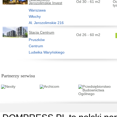
Od 30 - 61 m2
Od
Jerozolimskie Invest
ty
Warszawa
Włochy
Al. Jerozolimskie 216
Stacja Centrum
Od 26 - 60 m2
Pruszków
Centrum
Ludwika Waryńskiego
Partnerzy serwisu