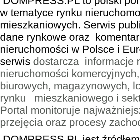
DOMPRESS.PL
to polski por
w tematyce rynku nieruchomo
mieszkaniowych. Serwis publik
dane rynkowe oraz komentar
nieruchomości w Polsce i Eur
serwis
dostarcza informacje 
nieruchomości komercyjnych,
biurowych, magazynowych, lo
rynku mieszkaniowego i sekt
Portal monitoruje najważniejsz
przejęcia oraz procesy zach
DOMPRESS.PL jest źródłem w