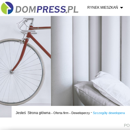
RYNEK MIESZKAŃ
-
Jesteś
Strona główna
-
-
Oferta firm
Deweloperzy
Szczegóły dewelopera