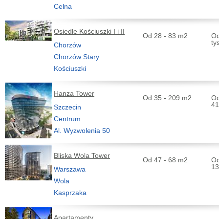
Celna
Osiedle Kościuszki I i II
Od 28 - 83 m2
Od
ty
Chorzów
Chorzów Stary
Kościuszki
Hanza Tower
Od 35 - 209 m2
Od
41
Szczecin
Centrum
Al. Wyzwolenia 50
Bliska Wola Tower
Od 47 - 68 m2
Od
13
Warszawa
Wola
Kasprzaka
Apartamenty