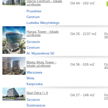
Stacja Centrum - lokale
Od 44 - 102 m2
użytkowe
Pruszków
Centrum
Ludwika Waryńskiego
Hanza Tower - lokale
Od 25 - 2137 m2
Od
użytkowe
30
Szczecin
Centrum
Al. Wyzwolenia 50
Bliska Wola Tower -
Od 36 - 526 m2
Od
lokale użytkowe
45
Warszawa
Wola
Kasprzaka
Nad Odrą I i II
Od 27 - 148 m2
Od
22
Szczecin
Śródmieście