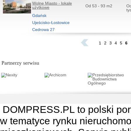
Wolne Miasto - lokale
Od 53 - 93 m2
Od
użytkowe
ty
Gdańsk
Ujeścisko-Łostowice
Cedrowa 27
...
1
2
3
4
5
6
Partnerzy serwisu
DOMPRESS.PL
to polski por
w tematyce rynku nieruchomo