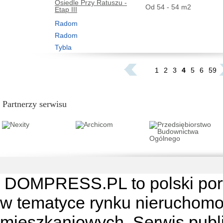
Osiedle Przy Ratuszu -
Od 54 - 54 m2
Etap III
Radom
Radom
Tybla
...
1
2
3
4
5
6
59
Partnerzy serwisu
DOMPRESS.PL
to polski por
w tematyce rynku nieruchomo
mieszkaniowych. Serwis publik