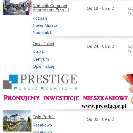
Nadolnik Compact
Od 19 - 65 m2
Od
Apartments Etap III
ty
Poznań
Nowe Miasto
Nadolnik 8
Opielińskiej
Od 24 - 61 m2
Od
ty
Kielce
Centrum
Opielińskiej
Twin Park II
Od 82 - 89 m2
Kosakowo
Kosakowo