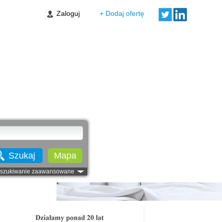
Zaloguj
+ Dodaj ofertę
Lokum Porto
Wrocław Stare Miasto
Wolne Miasto Etap VII
Gdańsk Ujeścisko-Łostowice
Szukaj
Mapa
szukiwanie zaawansowane
Warszawski Świt IV bud. M
Warszawa Targówek