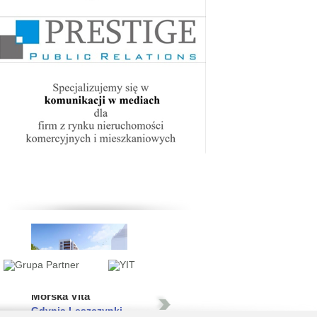
Moja Północna Etap III
Warszawa Białołęka
Warzelnia by BOHEMA
Warszawa Praga Północ
Morska Vita
Gdynia Leszczynki