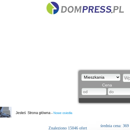
Cena
Jesteś
Strona główna
-
Nowe osiedla
średnia cena:
369
Znaleziono 15046 ofert