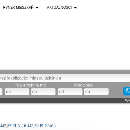
RYNEK MIESZKAŃ
AKTUALNOŚCI
Powierzchnia m2
Ilość pokoi
Wy
 442,85
PLN
(
6 442,50
PLN/m²
)