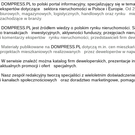
DOMPRESS.PL
to polski portal informacyjny, specjalizujący się w 
ekspertów dotyczące sektora nieruchomości w Polsce i Europie.
Od 2
biurowych, magazynowych, logistycznych, handlowych oraz rynku mieszk
zachodzące w branży.
DOMPRESS.PL jest źródłem wiedzy o polskim rynku nieruchomości. Ser
o transakcjach inwestycyjnych, aktywności funduszy, przejęciach nie
i komentarzy ekspertów rynku nieruchomości, przedstawicieli firm dew
Materiały publikowane na
DOMPRESS.PL
dotyczą m.in. cen mieszkań,
projektach mieszkaniowych realizowanych przez deweloperów w najwię
W serwisie znaleźć można
katalog firm deweloperskich
, prezentacje 
aktualnych promocji i ofert specjalnych.
Nasz zespół redakcyjny tworzą specjaliści z wieloletnim doświadczen
i kanałach społecznościowych oraz doradztwo marketingowe, pomagaj