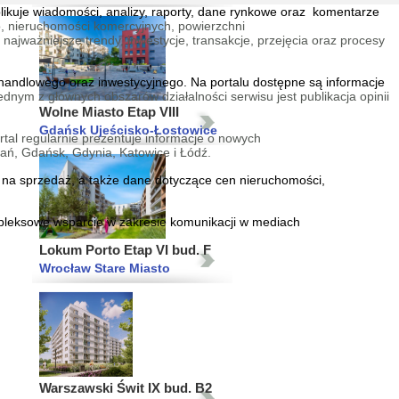
blikuje wiadomości, analizy, raporty, dane rynkowe oraz komentarze
, nieruchomości komercyjnych, powierzchni
jważniejsze trendy, inwestycje, transakcje, przejęcia oraz procesy
andlowego oraz inwestycyjnego. Na portalu dostępne są informacje
Wolne Miasto Etap VIII
ednym z głównych obszarów działalności serwisu jest publikacja opinii
Gdańsk Ujeścisko-Łostowice
tal regularnie prezentuje informacje o nowych
ań, Gdańsk, Gdynia, Katowice i Łódź.
na sprzedaż
, a także dane dotyczące cen nieruchomości,
mpleksowe wsparcie w zakresie
komunikacji w mediach
Lokum Porto Etap VI bud. F
Wrocław Stare Miasto
Warszawski Świt IX bud. B2
Warszawa Targówek