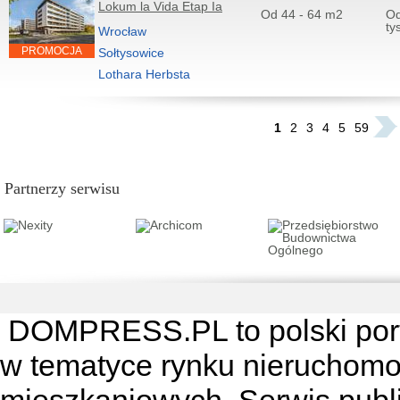
Lokum la Vida Etap Ia
Od 44 - 64 m2
Od
ty
Wrocław
PROMOCJA
Sołtysowice
Lothara Herbsta
...
1
2
3
4
5
59
Partnerzy serwisu
DOMPRESS.PL
to polski por
w tematyce rynku nieruchomo