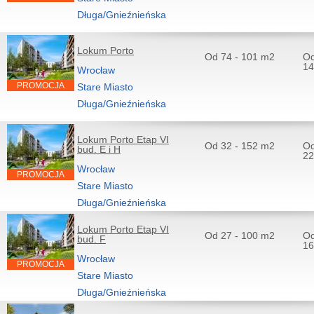
Długa/Gnieźnieńska
Lokum Porto
Od 74 - 101 m2
Od
14
Wrocław
PROMOCJA
Stare Miasto
Długa/Gnieźnieńska
Lokum Porto Etap VI
Od 32 - 152 m2
Od
bud. E i H
22
Wrocław
PROMOCJA
Stare Miasto
Długa/Gnieźnieńska
Lokum Porto Etap VI
Od 27 - 100 m2
Od
bud. F
16
Wrocław
PROMOCJA
Stare Miasto
Długa/Gnieźnieńska