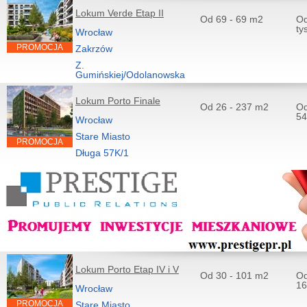
Lokum Verde Etap II
Od 69 - 69 m2
Od
ty
Wrocław
PROMOCJA
Zakrzów
Z.
Gumińskiej/Odolanowska
Lokum Porto Finale
Od 26 - 237 m2
Od
54
Wrocław
Stare Miasto
PROMOCJA
Długa 57K/1
Lokum Porto Etap IV i V
Od 30 - 101 m2
Od
16
Wrocław
PROMOCJA
Stare Miasto