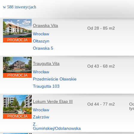
w 588 inwestycjach
Orawska Vita
Od 28 - 85 m2
Wrocław
PROMOCJA
Ołtaszyn
Orawska 5
Traugutta Vita
Od 43 - 68 m2
Wrocław
PROMOCJA
Przedmieście Oławskie
Traugutta 103
Lokum Verde Etap III
Od 44 - 77 m2
Od
ty
Wrocław
PROMOCJA
Zakrzów
Z.
Gumińskiej/Odolanowska