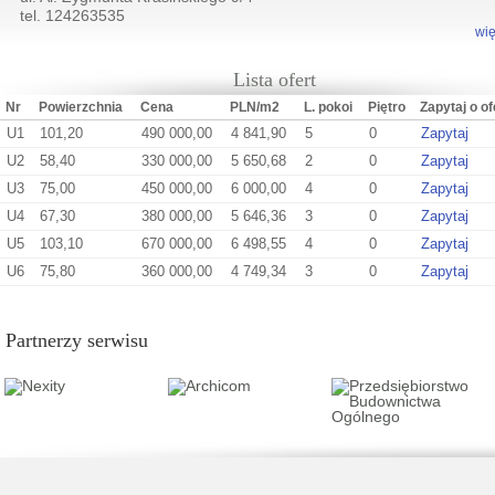
tel. 124263535
wię
Lista ofert
Nr
Powierzchnia
Cena
PLN/m2
L. pokoi
Piętro
Zapytaj o of
U1
101,20
490 000,00
4 841,90
5
0
Zapytaj
U2
58,40
330 000,00
5 650,68
2
0
Zapytaj
U3
75,00
450 000,00
6 000,00
4
0
Zapytaj
U4
67,30
380 000,00
5 646,36
3
0
Zapytaj
U5
103,10
670 000,00
6 498,55
4
0
Zapytaj
U6
75,80
360 000,00
4 749,34
3
0
Zapytaj
Partnerzy serwisu