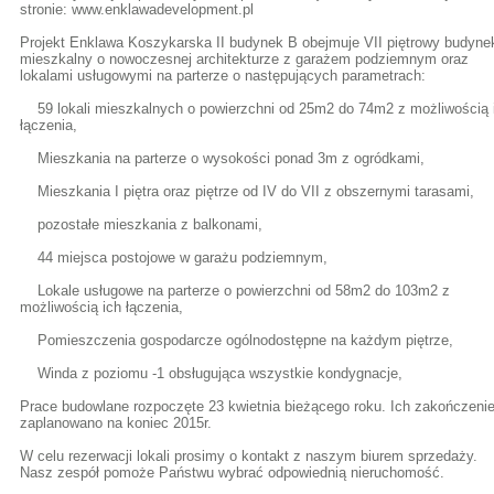
stronie: www.enklawadevelopment.pl
Projekt Enklawa Koszykarska II budynek B obejmuje VII piętrowy budyne
mieszkalny o nowoczesnej architekturze z garażem podziemnym oraz
lokalami usługowymi na parterze o następujących parametrach:
59 lokali mieszkalnych o powierzchni od 25m2 do 74m2 z możliwością 
łączenia,
Mieszkania na parterze o wysokości ponad 3m z ogródkami,
Mieszkania I piętra oraz piętrze od IV do VII z obszernymi tarasami,
pozostałe mieszkania z balkonami,
44 miejsca postojowe w garażu podziemnym,
Lokale usługowe na parterze o powierzchni od 58m2 do 103m2 z
możliwością ich łączenia,
Pomieszczenia gospodarcze ogólnodostępne na każdym piętrze,
Winda z poziomu -1 obsługująca wszystkie kondygnacje,
Prace budowlane rozpoczęte 23 kwietnia bieżącego roku. Ich zakończeni
zaplanowano na koniec 2015r.
W celu rezerwacji lokali prosimy o kontakt z naszym biurem sprzedaży.
Nasz zespół pomoże Państwu wybrać odpowiednią nieruchomość.