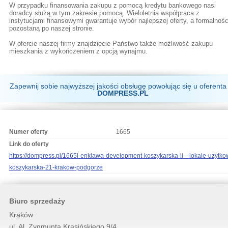
W przypadku finansowania zakupu z pomocą kredytu bankowego nasi
doradcy służą w tym zakresie pomocą. Wieloletnia współpraca z
instytucjami finansowymi gwarantuje wybór najlepszej oferty, a formalnośc
pozostaną po naszej stronie.
W ofercie naszej firmy znajdziecie Państwo także możliwość zakupu
mieszkania z wykończeniem z opcją wynajmu.
Zapewnij sobie najwyższej jakości obsługę powołując się u oferenta
DOMPRESS.PL
Numer oferty
1665
Link do oferty
https://dompress.pl/1665i-enklawa-development-koszykarska-ii---lokale-uzytko
koszykarska-21-krakow-podgorze
Biuro sprzedaży
Kraków
ul. Al. Zygmunta Krasińskiego 9/4