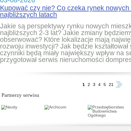
03-08-2026
Kupować czy nie? Co czeka rynek nowych
najbliższych latach
Jakie są perspektywy rynku nowych miesz
najbliższych 2-3 lat? Jakie zmiany będziem
obserwować? Które lokalizacje mają najwię
rozwoju inwestycji? Jak będzie kształtował 
czynniki będą miały największy wpływ na 
przygotował serwis nieruchomości dompres
...
1
2
3
4
5
21
Partnerzy serwisu