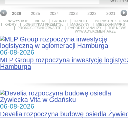
WYCZYŚ
2026
2025
2024
2023
2022
2021
2
WSZYSTKIE
BIURA
GRUNTY
HANDEL
INFRASTRUKTURA/
KADRY
LOGISTYKA I PRZEMYSŁ
MAGAZYNY
MIESZKANIA/PRS
PROMOCJE/DNI OTWARTE
RAPORTY I ANALIZY
TOP NEWS
WYWIADY/KOMENTARZE
06-08-2026
MLP Group rozpoczyna inwestycję logistyc
Hamburga
06-08-2026
Develia rozpoczyna budowę osiedla Żywie