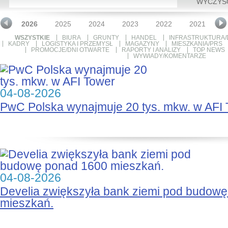
WYCZYŚ
2026
2025
2024
2023
2022
2021
2
WSZYSTKIE
BIURA
GRUNTY
HANDEL
INFRASTRUKTURA/
KADRY
LOGISTYKA I PRZEMYSŁ
MAGAZYNY
MIESZKANIA/PRS
PROMOCJE/DNI OTWARTE
RAPORTY I ANALIZY
TOP NEWS
WYWIADY/KOMENTARZE
04-08-2026
PwC Polska wynajmuje 20 tys. mkw. w AFI
04-08-2026
Develia zwiększyła bank ziemi pod budow
mieszkań.