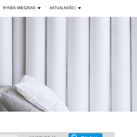
Wrocła
RYNEK MIESZKAŃ
AKTUALNOŚCI
Lokum 
Wrocław
Warszaw
Warsza