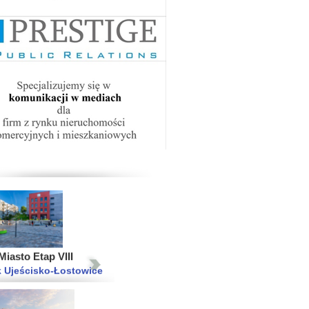
raskie
wa Praga Południe
2015
2014
2013
iasto Etap VII
 Ujeścisko-Łostowice
iasto Etap VIII
 Ujeścisko-Łostowice