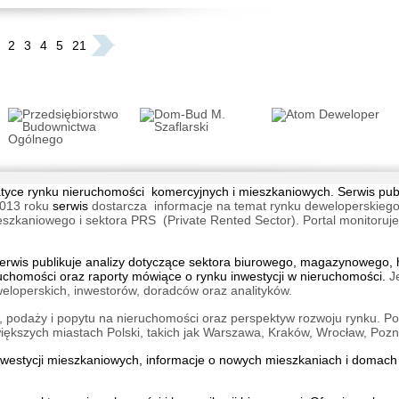
2
3
4
5
21
Warszaw
użytko
Warsza
tematyce rynku nieruchomości komercyjnych i mieszkaniowych. Serwis pu
013 roku
serwis
dostarcza informacje na temat rynku deweloperskiego
aniowego i sektora PRS (Private Rented Sector). Portal monitoruje na
Lokum P
H
wis publikuje analizy dotyczące sektora biurowego, magazynowego, h
Wrocław
ruchomości oraz raporty mówiące o rynku inwestycji w nieruchomości.
J
eloperskich, inwestorów, doradców oraz analityków.
 podaży i popytu na nieruchomości oraz perspektyw rozwoju rynku. Por
kszych miastach Polski, takich jak Warszawa, Kraków, Wrocław, Pozn
inwestycji mieszkaniowych, informacje o
nowych mieszkaniach
i
domach 
Lokum 