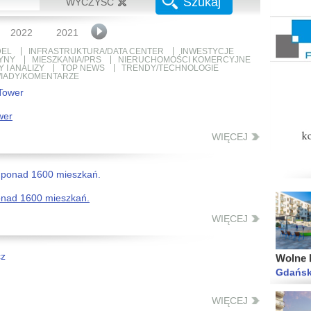
Szukaj
WYCZYŚĆ
Aleje P
Warsza
2022
2021
2020
2019
2018
2017
2016
EL
INFRASTRUKTURA/DATA CENTER
INWESTYCJE
YNY
MIESZKANIA/PRS
NIERUCHOMOŚCI KOMERCYJNE
 I ANALIZY
TOP NEWS
TRENDY/TECHNOLOGIE
IADY/KOMENTARZE
wer
Wolne M
Gdańsk
WIĘCEJ
onad 1600 mieszkań.
WIĘCEJ
Wolne M
Gdańsk
WIĘCEJ