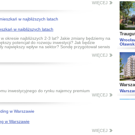
WIĘCEJ
Traugut
Wrocła
szkań w najbliższych latach
Oławsk
w okresie najbliższych 2-3 lat? Jakie zmiany będziemy na
ększy potencjał do rozwoju inwestycji? Jak będzie
iały największy wpływ na sektor? Sondę przygotował serwis
WIĘCEJ
Warsza
Warsza
oomu inwestycyjnego do rynku najemcy premium
WIĘCEJ
Lokum P
ing w Warszawie
Wrocław
WIĘCEJ