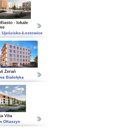
iasto - lokale
we
 Ujeścisko-Łostowice
ań Żerań
wa Białołęka
a Vita
w Ołtaszyn