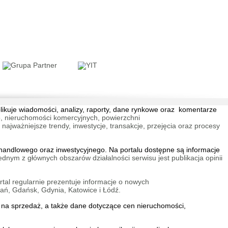
ski Świt XI - lokale
we
wa Targówek
blikuje wiadomości, analizy, raporty, dane rynkowe oraz komentarze
, nieruchomości komercyjnych, powierzchni
jważniejsze trendy, inwestycje, transakcje, przejęcia oraz procesy
orto Etap VI bud. E i
andlowego oraz inwestycyjnego. Na portalu dostępne są informacje
 Stare Miasto
ednym z głównych obszarów działalności serwisu jest publikacja opinii
tal regularnie prezentuje informacje o nowych
ań, Gdańsk, Gdynia, Katowice i Łódź.
na sprzedaż
, a także dane dotyczące cen nieruchomości,
Porto Etap VI bud. F