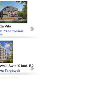
ta Vita
w Przedmieście
ie
wski Świt IX bud. B2
wa Targówek
orto Etap IV i V
 Stare Miasto