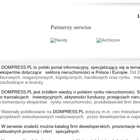
...
1
Partnerzy serwisu
DOMPRESS.PL
to polski portal informacyjny, specjalizujący się w 
ekspertów dotyczące sektora nieruchomości w Polsce i Europie.
Od 2
biurowych, magazynowych, logistycznych, handlowych oraz rynku mieszk
zachodzące w branży.
DOMPRESS.PL jest źródłem wiedzy o polskim rynku nieruchomości. Ser
o transakcjach inwestycyjnych, aktywności funduszy, przejęciach nie
i komentarzy ekspertów rynku nieruchomości, przedstawicieli firm dew
Materiały publikowane na
DOMPRESS.PL
dotyczą m.in. cen mieszkań,
projektach mieszkaniowych realizowanych przez deweloperów w najwię
W serwisie znaleźć można
katalog firm deweloperskich
, prezentacje 
aktualnych promocji i ofert specjalnych.