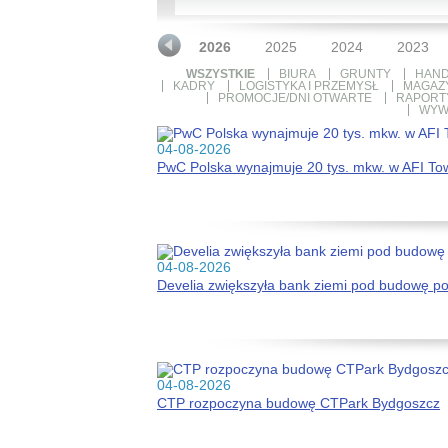
2026
2025
2024
2023
WSZYSTKIE
BIURA
GRUNTY
HAND
KADRY
LOGISTYKA I PRZEMYSŁ
MAGAZ
PROMOCJE/DNI OTWARTE
RAPORTY
WYW
04-08-2026
PwC Polska wynajmuje 20 tys. mkw. w AFI To
04-08-2026
Develia zwiększyła bank ziemi pod budowę p
04-08-2026
CTP rozpoczyna budowę CTPark Bydgoszcz