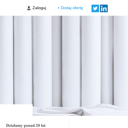
w Zakrzów
Zaloguj
+ Dodaj ofertę
Porto
 Stare Miasto
ski Świt VII bud. A
wa Targówek