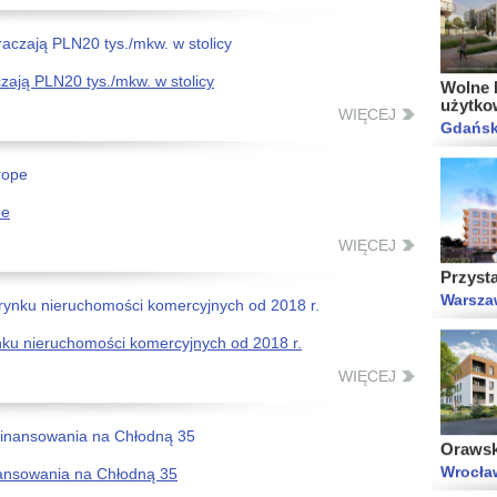
Wolne M
użytko
Gdańsk
ają PLN20 tys./mkw. w stolicy
WIĘCEJ
pe
Przyst
WIĘCEJ
Warsza
ynku nieruchomości komercyjnych od 2018 r.
WIĘCEJ
Orawsk
Wrocła
nansowania na Chłodną 35