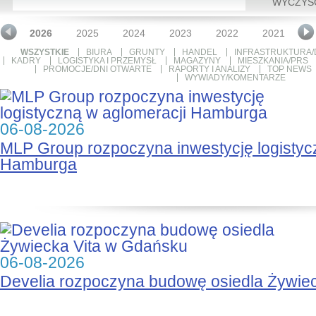
WYCZYŚ
2026
2025
2024
2023
2022
2021
2
WSZYSTKIE
BIURA
GRUNTY
HANDEL
INFRASTRUKTURA/
KADRY
LOGISTYKA I PRZEMYSŁ
MAGAZYNY
MIESZKANIA/PRS
PROMOCJE/DNI OTWARTE
RAPORTY I ANALIZY
TOP NEWS
WYWIADY/KOMENTARZE
06-08-2026
MLP Group rozpoczyna inwestycję logistyc
Hamburga
06-08-2026
Develia rozpoczyna budowę osiedla Żywie