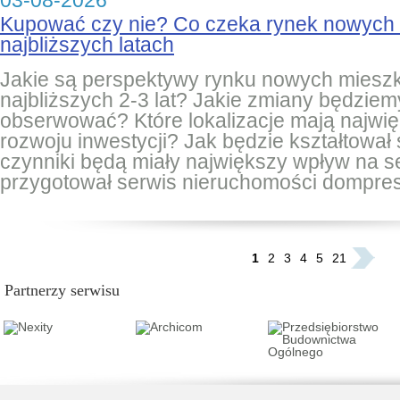
03-08-2026
Kupować czy nie? Co czeka rynek nowych
najbliższych latach
Jakie są perspektywy rynku nowych miesz
najbliższych 2-3 lat? Jakie zmiany będziem
obserwować? Które lokalizacje mają najwię
rozwoju inwestycji? Jak będzie kształtował 
czynniki będą miały największy wpływ na 
przygotował serwis nieruchomości dompres
...
1
2
3
4
5
21
Partnerzy serwisu