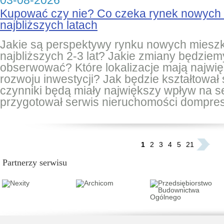
03-08-2026
Kupować czy nie? Co czeka rynek nowych
najbliższych latach
Jakie są perspektywy rynku nowych miesz
najbliższych 2-3 lat? Jakie zmiany będziem
obserwować? Które lokalizacje mają najwię
rozwoju inwestycji? Jak będzie kształtował 
czynniki będą miały największy wpływ na 
przygotował serwis nieruchomości dompres
...
1
2
3
4
5
21
Partnerzy serwisu