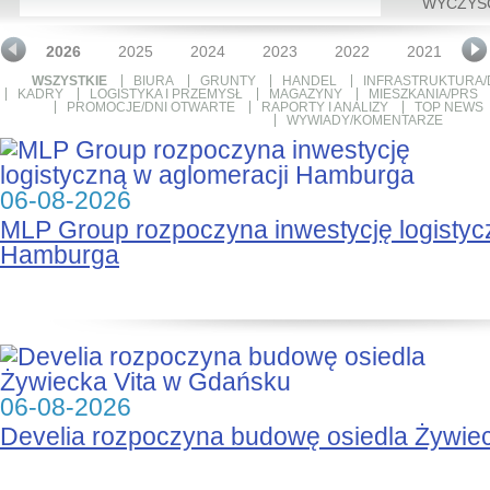
WYCZYŚ
2026
2025
2024
2023
2022
2021
2
WSZYSTKIE
BIURA
GRUNTY
HANDEL
INFRASTRUKTURA/
KADRY
LOGISTYKA I PRZEMYSŁ
MAGAZYNY
MIESZKANIA/PRS
PROMOCJE/DNI OTWARTE
RAPORTY I ANALIZY
TOP NEWS
WYWIADY/KOMENTARZE
06-08-2026
MLP Group rozpoczyna inwestycję logistyc
Hamburga
06-08-2026
Develia rozpoczyna budowę osiedla Żywie