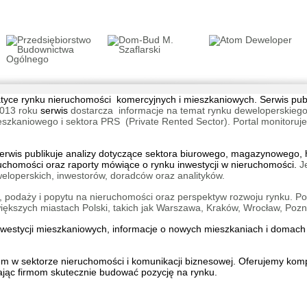
Wolne M
użytko
Gdańsk
tematyce rynku nieruchomości komercyjnych i mieszkaniowych. Serwis pu
013 roku
serwis
dostarcza informacje na temat rynku deweloperskiego
aniowego i sektora PRS (Private Rented Sector). Portal monitoruje na
wis publikuje analizy dotyczące sektora biurowego, magazynowego, h
ruchomości oraz raporty mówiące o rynku inwestycji w nieruchomości.
J
eloperskich, inwestorów, doradców oraz analityków.
Lokum l
Wrocła
 podaży i popytu na nieruchomości oraz perspektyw rozwoju rynku. Por
kszych miastach Polski, takich jak Warszawa, Kraków, Wrocław, Pozn
inwestycji mieszkaniowych, informacje o
nowych mieszkaniach
i
domach 
iem w sektorze nieruchomości i komunikacji biznesowej. Oferujemy ko
ąc firmom skutecznie budować pozycję na rynku.
Central
Kraków