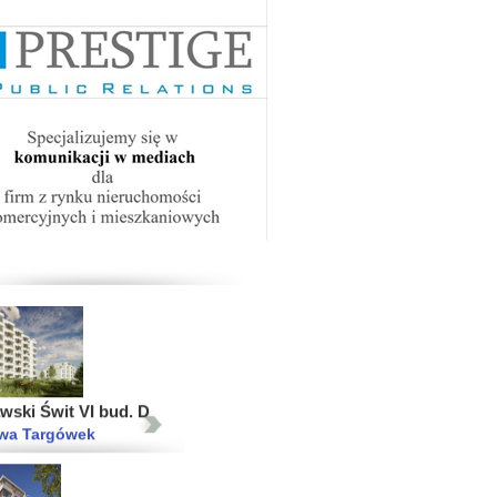
iasto Etap VII
 Ujeścisko-Łostowice
2015
2014
2013
Progress
ródmieście
wski Świt VI bud. D
wa Targówek