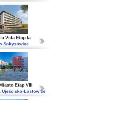
a Vida Etap Ia
w Sołtysowice
iasto Etap VIII
 Ujeścisko-Łostowice
Porto
 Stare Miasto