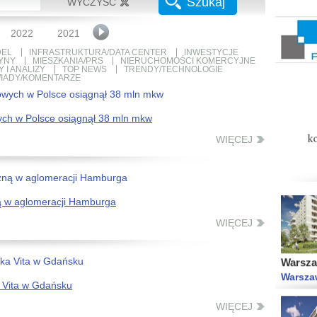
Szukaj
WYCZYŚĆ
Wolne M
Gdańsk
2022
2021
2020
2019
2018
2017
2016
EL
INFRASTRUKTURA/DATA CENTER
INWESTYCJE
YNY
MIESZKANIA/PRS
NIERUCHOMOŚCI KOMERCYJNE
 I ANALIZY
TOP NEWS
TRENDY/TECHNOLOGIE
IADY/KOMENTARZE
ch w Polsce osiągnął 38 mln mkw
Strefa 
Łódź Ś
WIĘCEJ
ą w aglomeracji Hamburga
WIĘCEJ
Warsza
Warsza
 Vita w Gdańsku
WIĘCEJ