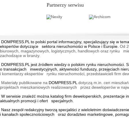
Partnerzy serwisu
DOMPRESS.PL
to polski portal informacyjny, specjalizujący się w 
ekspertów dotyczące sektora nieruchomości w Polsce i Europie.
Od 2
biurowych, magazynowych, logistycznych, handlowych oraz rynku mieszk
zachodzące w branży.
DOMPRESS.PL jest źródłem wiedzy o polskim rynku nieruchomości. Ser
o transakcjach inwestycyjnych, aktywności funduszy, przejęciach nie
i komentarzy ekspertów rynku nieruchomości, przedstawicieli firm dew
Materiały publikowane na
DOMPRESS.PL
dotyczą m.in. cen mieszkań,
projektach mieszkaniowych realizowanych przez deweloperów w najwię
W serwisie znaleźć można
katalog firm deweloperskich
, prezentacje 
aktualnych promocji i ofert specjalnych.
Nasz zespół redakcyjny tworzą specjaliści z wieloletnim doświadczen
i kanałach społecznościowych oraz doradztwo marketingowe, pomagaj