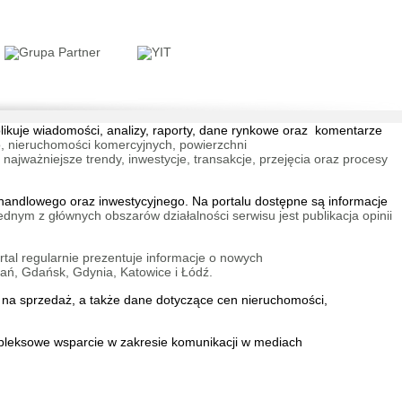
iasto - lokale
we
 Ujeścisko-Łostowice
blikuje wiadomości, analizy, raporty, dane rynkowe oraz komentarze
, nieruchomości komercyjnych, powierzchni
jważniejsze trendy, inwestycje, transakcje, przejęcia oraz procesy
andlowego oraz inwestycyjnego. Na portalu dostępne są informacje
ednym z głównych obszarów działalności serwisu jest publikacja opinii
a Vida Etap II
w Sołtysowice
tal regularnie prezentuje informacje o nowych
ań, Gdańsk, Gdynia, Katowice i Łódź.
na sprzedaż
, a także dane dotyczące cen nieruchomości,
mpleksowe wsparcie w zakresie
komunikacji w mediach
na Vita
 Czyżyny