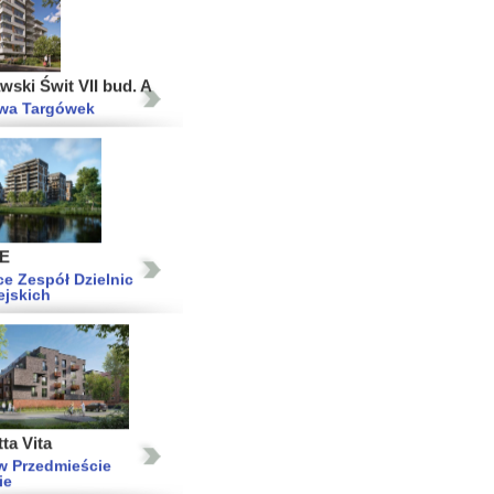
ski Świt VII bud. A
wa Targówek
E
e Zespół Dzielnic
ejskich
ta Vita
w Przedmieście
ie