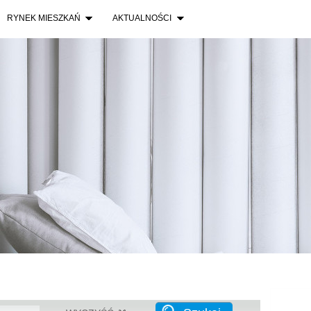
Łódź Ś
RYNEK MIESZKAŃ
AKTUALNOŚCI
Lokum 
Wrocław
Aleje P
Warsza