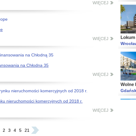
WIĘCEJ
Lokum l
pe
Wrocła
WIĘCEJ
nansowania na Chłodną 35
Wolne M
WIĘCEJ
Gdańsk
ynku nieruchomości komercyjnych od 2018 r.
WIĘCEJ
Lokum 
Wrocław
2
3
4
5
21