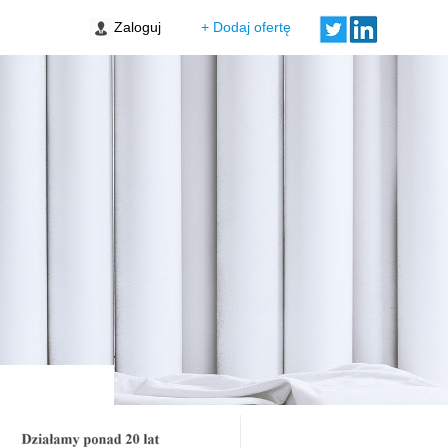
ródmieście
Zaloguj
+ Dodaj ofertę
Porto Finale
 Stare Miasto
raskie
wa Praga Południe