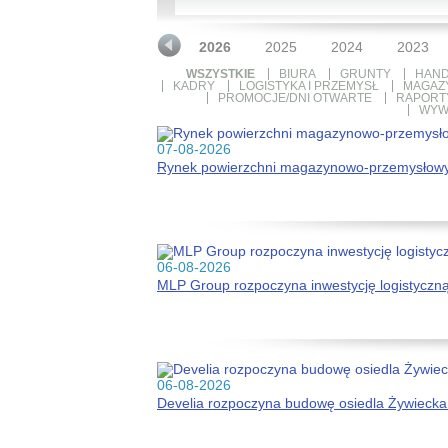
2026
2025
2024
2023
WSZYSTKIE
BIURA
GRUNTY
HAND
KADRY
LOGISTYKA I PRZEMYSŁ
MAGAZ
PROMOCJE/DNI OTWARTE
RAPORTY
WYW
07-08-2026
Rynek powierzchni magazynowo-przemysłowy
06-08-2026
MLP Group rozpoczyna inwestycję logistyczn
06-08-2026
Develia rozpoczyna budowę osiedla Żywiecka