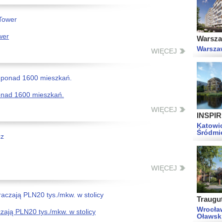
Warszaw
Warsza
wer
WIĘCEJ
INSPIR
onad 1600 mieszkań.
Katowic
WIĘCEJ
Śródmi
WIĘCEJ
Traugut
Wrocła
Oławsk
ają PLN20 tys./mkw. w stolicy