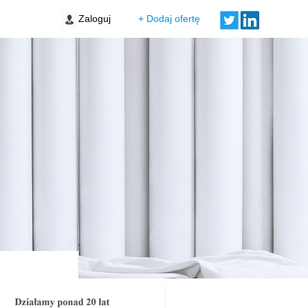
wa Wola
Zaloguj
+ Dodaj ofertę
ski Świt VIII bud. B1
wa Targówek
menty Przy Agorze 6
wa Bielany