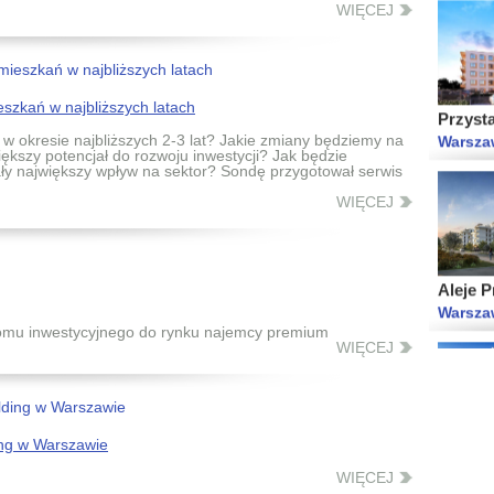
WIĘCEJ
Przyst
Warsza
szkań w najbliższych latach
w okresie najbliższych 2-3 lat? Jakie zmiany będziemy na
ększy potencjał do rozwoju inwestycji? Jak będzie
iały największy wpływ na sektor? Sondę przygotował serwis
WIĘCEJ
Aleje P
Warsza
oomu inwestycyjnego do rynku najemcy premium
WIĘCEJ
Aparta
Warsza
ing w Warszawie
WIĘCEJ