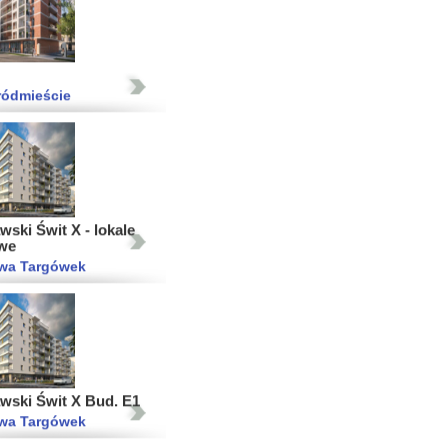
ródmieście
ski Świt X - lokale
we
wa Targówek
wski Świt X Bud. E1
wa Targówek