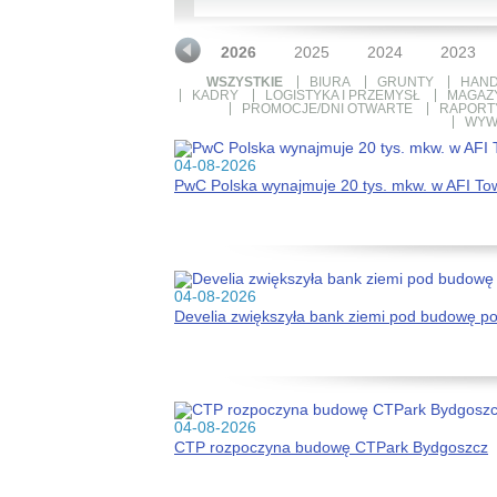
2026
2025
2024
2023
WSZYSTKIE
BIURA
GRUNTY
HAND
KADRY
LOGISTYKA I PRZEMYSŁ
MAGAZ
PROMOCJE/DNI OTWARTE
RAPORTY
WYW
04-08-2026
PwC Polska wynajmuje 20 tys. mkw. w AFI To
04-08-2026
Develia zwiększyła bank ziemi pod budowę p
04-08-2026
CTP rozpoczyna budowę CTPark Bydgoszcz