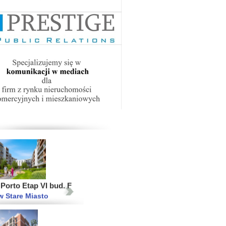
 Ursynów I i II
wa Ursynów
2015
2014
2013
ski Świt VII bud. A
wa Targówek
Porto Etap VI bud. F
 Stare Miasto