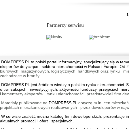
...
1
Partnerzy serwisu
DOMPRESS.PL
to polski portal informacyjny, specjalizujący się w 
ekspertów dotyczące sektora nieruchomości w Polsce i Europie.
Od 2
biurowych, magazynowych, logistycznych, handlowych oraz rynku mieszk
zachodzące w branży.
DOMPRESS.PL jest źródłem wiedzy o polskim rynku nieruchomości. Ser
o transakcjach inwestycyjnych, aktywności funduszy, przejęciach nie
i komentarzy ekspertów rynku nieruchomości, przedstawicieli firm dew
Materiały publikowane na
DOMPRESS.PL
dotyczą m.in. cen mieszkań,
projektach mieszkaniowych realizowanych przez deweloperów w najwię
W serwisie znaleźć można
katalog firm deweloperskich
, prezentacje 
aktualnych promocji i ofert specjalnych.