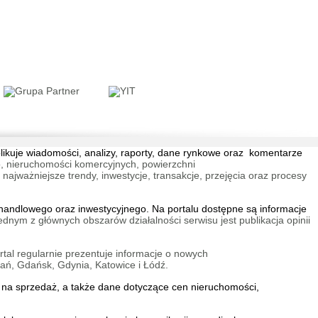
k Włochy
wa Włochy
blikuje wiadomości, analizy, raporty, dane rynkowe oraz komentarze
wski Świt XI Bud. E2
, nieruchomości komercyjnych, powierzchni
jważniejsze trendy, inwestycje, transakcje, przejęcia oraz procesy
wa Targówek
andlowego oraz inwestycyjnego. Na portalu dostępne są informacje
ednym z głównych obszarów działalności serwisu jest publikacja opinii
tal regularnie prezentuje informacje o nowych
ań, Gdańsk, Gdynia, Katowice i Łódź.
E
na sprzedaż
, a także dane dotyczące cen nieruchomości,
e Zespół Dzielnic
ejskich