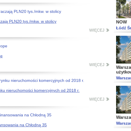
NOW
Łódź Ś
ają PLN20 tys./mkw. w stolicy
WIĘCEJ
Warszaw
pe
użytko
Warsza
WIĘCEJ
ynku nieruchomości komercyjnych od 2018 r.
WIĘCEJ
Warsza
Warsza
nansowania na Chłodną 35