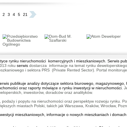
2
3
4
5
21
Zakąte
Warsza
tematyce rynku nieruchomości komercyjnych i mieszkaniowych. Serwis pu
Warsza
013 roku
serwis
dostarcza informacje na temat rynku deweloperskiego
aniowego i sektora PRS (Private Rented Sector). Portal monitoruje na
Warsza
wis publikuje analizy dotyczące sektora biurowego, magazynowego, h
ruchomości oraz raporty mówiące o rynku inwestycji w nieruchomości.
J
eloperskich, inwestorów, doradców oraz analityków.
 podaży i popytu na nieruchomości oraz perspektyw rozwoju rynku. Por
kszych miastach Polski, takich jak Warszawa, Kraków, Wrocław, Pozn
INSPIR
inwestycji mieszkaniowych, informacje o
nowych mieszkaniach
i
domach 
Katowic
Śródmi