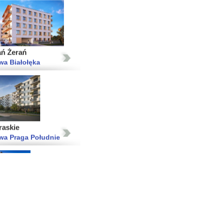
ań Żerań
wa Białołęka
raskie
wa Praga Południe
menty Oszmiańska II
wa Targówek