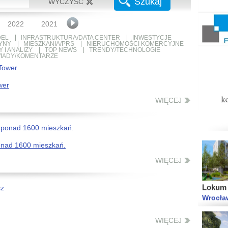
Szukaj
WYCZYŚĆ
Enklawa
Warsza
2022
2021
2020
2019
2018
2017
2016
EL
INFRASTRUKTURA/DATA CENTER
INWESTYCJE
YNY
MIESZKANIA/PRS
NIERUCHOMOŚCI KOMERCYJNE
 I ANALIZY
TOP NEWS
TRENDY/TECHNOLOGIE
IADY/KOMENTARZE
Warszaw
wer
Warsza
WIĘCEJ
onad 1600 mieszkań.
WIĘCEJ
Lokum 
Wrocław
WIĘCEJ