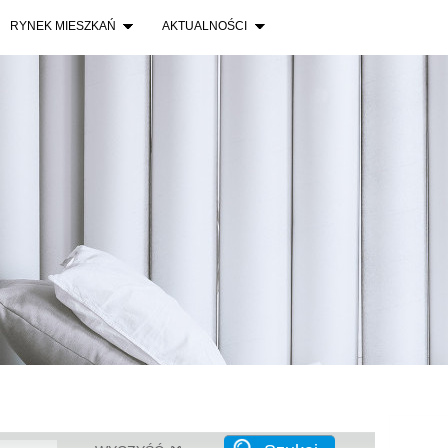
Warsza
RYNEK MIESZKAŃ
AKTUALNOŚCI
Warszaw
Warsza
Aparta
Warsza