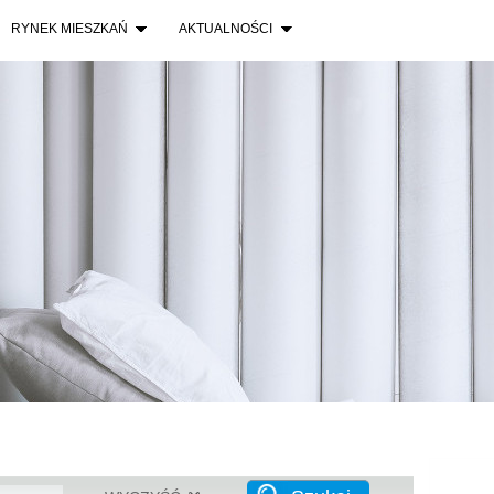
RYNEK MIESZKAŃ
AKTUALNOŚCI
Traugut
Wrocła
Oławsk
Warszaw
użytko
Warsza