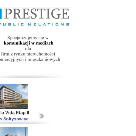
wski Świt XI Bud. E2
wa Targówek
2015
2014
2013
iasto Etap VII
 Ujeścisko-Łostowice
a Vida Etap II
w Sołtysowice