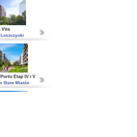
 Vita
 Leszczynki
orto Etap IV i V
 Stare Miasto
iasto Etap VIII
 Ujeścisko-Łostowice