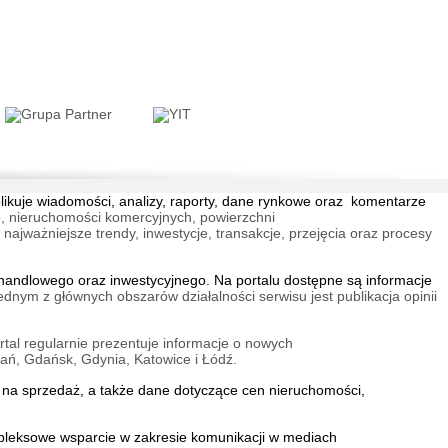
Porto Etap VI bud. F
 Stare Miasto
blikuje wiadomości, analizy, raporty, dane rynkowe oraz komentarze
, nieruchomości komercyjnych, powierzchni
a Vida Etap Ia
jważniejsze trendy, inwestycje, transakcje, przejęcia oraz procesy
w Sołtysowice
andlowego oraz inwestycyjnego. Na portalu dostępne są informacje
ednym z głównych obszarów działalności serwisu jest publikacja opinii
tal regularnie prezentuje informacje o nowych
ań, Gdańsk, Gdynia, Katowice i Łódź.
E
na sprzedaż
, a także dane dotyczące cen nieruchomości,
e Zespół Dzielnic
ejskich
mpleksowe wsparcie w zakresie
komunikacji w mediach