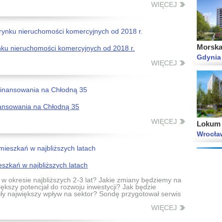
WIĘCEJ
Morska
Gdynia
ynku nieruchomości komercyjnych od 2018 r.
WIĘCEJ
Lokum P
nansowania na Chłodną 35
Wrocław
WIĘCEJ
szkań w najbliższych latach
Wolne M
w okresie najbliższych 2-3 lat? Jakie zmiany będziemy na
ększy potencjał do rozwoju inwestycji? Jak będzie
Gdańsk
iały największy wpływ na sektor? Sondę przygotował serwis
WIĘCEJ