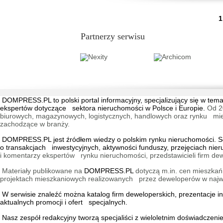
...
1
Partnerzy serwisu
DOMPRESS.PL
to polski portal informacyjny, specjalizujący się w 
ekspertów dotyczące sektora nieruchomości w Polsce i Europie.
Od 2
biurowych, magazynowych, logistycznych, handlowych oraz rynku mieszk
zachodzące w branży.
DOMPRESS.PL jest źródłem wiedzy o polskim rynku nieruchomości. Ser
o transakcjach inwestycyjnych, aktywności funduszy, przejęciach nie
i komentarzy ekspertów rynku nieruchomości, przedstawicieli firm dew
Materiały publikowane na
DOMPRESS.PL
dotyczą m.in. cen mieszkań,
projektach mieszkaniowych realizowanych przez deweloperów w najwię
W serwisie znaleźć można
katalog firm deweloperskich
, prezentacje 
aktualnych promocji i ofert specjalnych.
Nasz zespół redakcyjny tworzą specjaliści z wieloletnim doświadczen