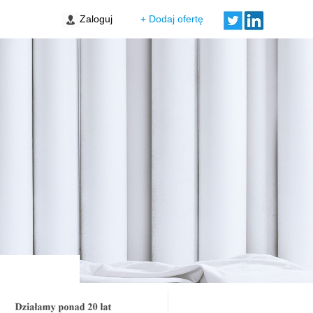
Zaloguj
+ Dodaj ofertę
ta Vita
w Przedmieście
ie
ski Świt XI - lokale
we
wa Targówek