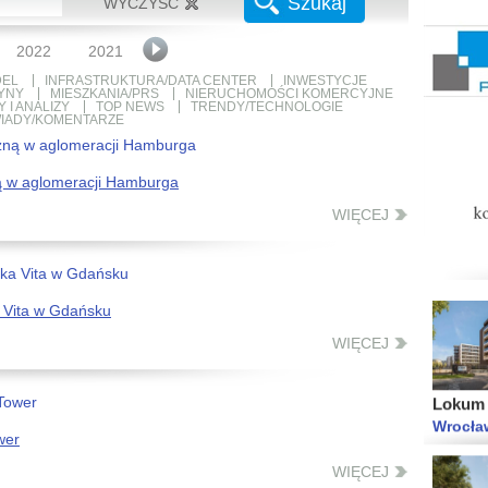
Szukaj
WYCZYŚĆ
Warsza
Warsza
2022
2021
2020
2019
2018
2017
2016
EL
INFRASTRUKTURA/DATA CENTER
INWESTYCJE
YNY
MIESZKANIA/PRS
NIERUCHOMOŚCI KOMERCYJNE
 I ANALIZY
TOP NEWS
TRENDY/TECHNOLOGIE
IADY/KOMENTARZE
ą w aglomeracji Hamburga
Wolne M
Gdańsk
WIĘCEJ
 Vita w Gdańsku
WIĘCEJ
Lokum l
Wrocła
wer
WIĘCEJ