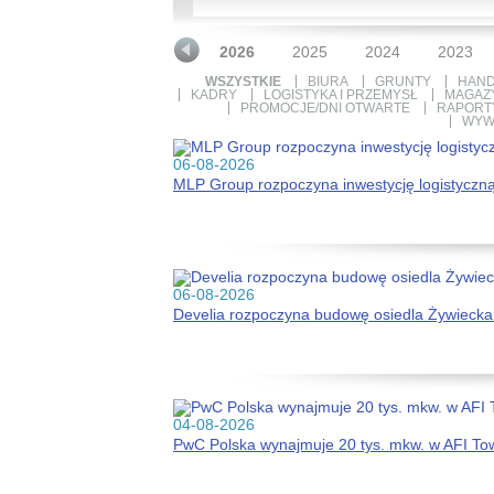
2026
2025
2024
2023
WSZYSTKIE
BIURA
GRUNTY
HAND
KADRY
LOGISTYKA I PRZEMYSŁ
MAGAZ
PROMOCJE/DNI OTWARTE
RAPORTY
WYW
06-08-2026
MLP Group rozpoczyna inwestycję logistyczn
06-08-2026
Develia rozpoczyna budowę osiedla Żywiecka
04-08-2026
PwC Polska wynajmuje 20 tys. mkw. w AFI To