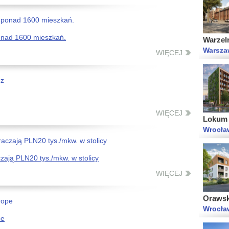
Warzel
Warsza
onad 1600 mieszkań.
WIĘCEJ
Lokum 
Wrocław
WIĘCEJ
ają PLN20 tys./mkw. w stolicy
WIĘCEJ
Orawsk
Wrocła
pe