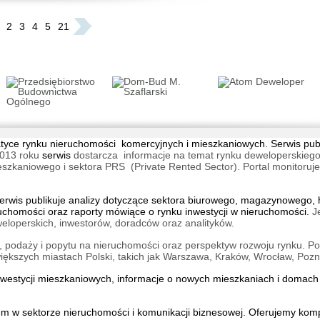
2
3
4
5
21
Lokum 
Wrocław
tematyce rynku nieruchomości komercyjnych i mieszkaniowych. Serwis pu
013 roku
serwis
dostarcza informacje na temat rynku deweloperskiego
Lokum l
aniowego i sektora PRS (Private Rented Sector). Portal monitoruje na
Wrocła
wis publikuje analizy dotyczące sektora biurowego, magazynowego, h
ruchomości oraz raporty mówiące o rynku inwestycji w nieruchomości.
J
eloperskich, inwestorów, doradców oraz analityków.
 podaży i popytu na nieruchomości oraz perspektyw rozwoju rynku. Por
kszych miastach Polski, takich jak Warszawa, Kraków, Wrocław, Pozn
INSPIR
inwestycji mieszkaniowych, informacje o
nowych mieszkaniach
i
domach 
Katowic
Śródmi
iem w sektorze nieruchomości i komunikacji biznesowej. Oferujemy ko