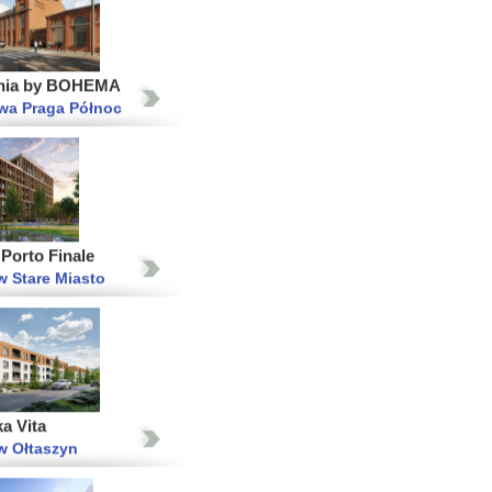
nia by BOHEMA
wa Praga Północ
Porto Finale
 Stare Miasto
a Vita
w Ołtaszyn