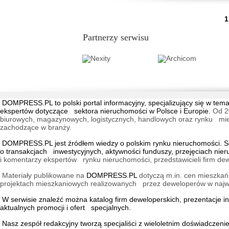
...
1
Partnerzy serwisu
DOMPRESS.PL
to polski portal informacyjny, specjalizujący się w 
ekspertów dotyczące sektora nieruchomości w Polsce i Europie.
Od 2
biurowych, magazynowych, logistycznych, handlowych oraz rynku mieszk
zachodzące w branży.
DOMPRESS.PL jest źródłem wiedzy o polskim rynku nieruchomości. Ser
o transakcjach inwestycyjnych, aktywności funduszy, przejęciach nie
i komentarzy ekspertów rynku nieruchomości, przedstawicieli firm dew
Materiały publikowane na
DOMPRESS.PL
dotyczą m.in. cen mieszkań,
projektach mieszkaniowych realizowanych przez deweloperów w najwię
W serwisie znaleźć można
katalog firm deweloperskich
, prezentacje 
aktualnych promocji i ofert specjalnych.
Nasz zespół redakcyjny tworzą specjaliści z wieloletnim doświadczen