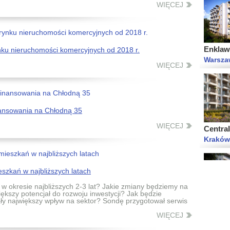
WIĘCEJ
Enklawa
Warsza
ynku nieruchomości komercyjnych od 2018 r.
WIĘCEJ
Central
nansowania na Chłodną 35
Kraków
WIĘCEJ
szkań w najbliższych latach
Moja Pó
w okresie najbliższych 2-3 lat? Jakie zmiany będziemy na
użytko
ększy potencjał do rozwoju inwestycji? Jak będzie
iały największy wpływ na sektor? Sondę przygotował serwis
Warsza
WIĘCEJ