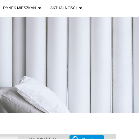
Gdynia
RYNEK MIESZKAŃ
AKTUALNOŚCI
Lokum 
Wrocław
Lokum l
Wrocła