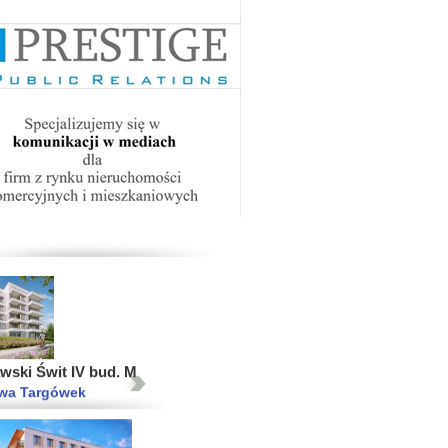
ródmieście
2015
2014
2013
łnocna Etap III
wa Białołęka
wski Świt IV bud. M
wa Targówek