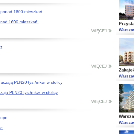
Przyst
Warsza
onad 1600 mieszkań.
WIĘCEJ
Zakąte
Warsza
WIĘCEJ
ają PLN20 tys./mkw. w stolicy
WIĘCEJ
Warsza
Warsza
pe