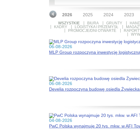
2026
2025
2024
2023
WSZYSTKIE
BIURA
GRUNTY
HAND
KADRY
LOGISTYKA I PRZEMYSŁ
MAGAZ
PROMOCJE/DNI OTWARTE
RAPORTY
WYW
06-08-2026
MLP Group rozpoczyna inwestycję logistyczn
06-08-2026
Develia rozpoczyna budowę osiedla Żywiecka
04-08-2026
PwC Polska wynajmuje 20 tys. mkw. w AFI To