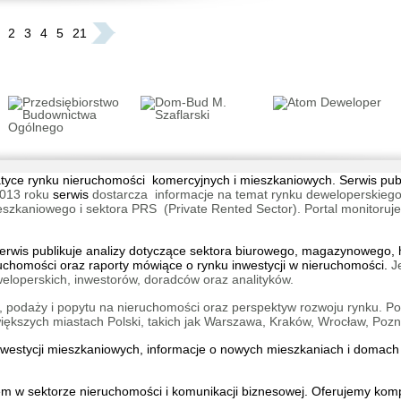
2
3
4
5
21
Aparta
Warsza
tematyce rynku nieruchomości komercyjnych i mieszkaniowych. Serwis pu
013 roku
serwis
dostarcza informacje na temat rynku deweloperskiego
aniowego i sektora PRS (Private Rented Sector). Portal monitoruje na
Lokum l
Wrocła
wis publikuje analizy dotyczące sektora biurowego, magazynowego, h
ruchomości oraz raporty mówiące o rynku inwestycji w nieruchomości.
J
eloperskich, inwestorów, doradców oraz analityków.
 podaży i popytu na nieruchomości oraz perspektyw rozwoju rynku. Por
kszych miastach Polski, takich jak Warszawa, Kraków, Wrocław, Pozn
inwestycji mieszkaniowych, informacje o
nowych mieszkaniach
i
domach 
Lokum 
Wrocław
iem w sektorze nieruchomości i komunikacji biznesowej. Oferujemy ko