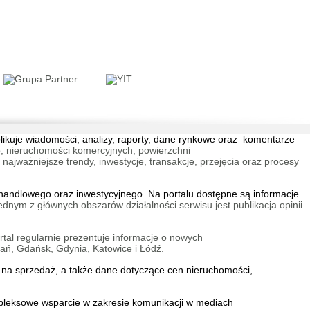
menty Oszmiańska II
wa Targówek
blikuje wiadomości, analizy, raporty, dane rynkowe oraz komentarze
, nieruchomości komercyjnych, powierzchni
jważniejsze trendy, inwestycje, transakcje, przejęcia oraz procesy
a Vida Etap Ia
w Sołtysowice
andlowego oraz inwestycyjnego. Na portalu dostępne są informacje
ednym z głównych obszarów działalności serwisu jest publikacja opinii
tal regularnie prezentuje informacje o nowych
ań, Gdańsk, Gdynia, Katowice i Łódź.
na sprzedaż
, a także dane dotyczące cen nieruchomości,
Porto Finale
 Stare Miasto
mpleksowe wsparcie w zakresie
komunikacji w mediach