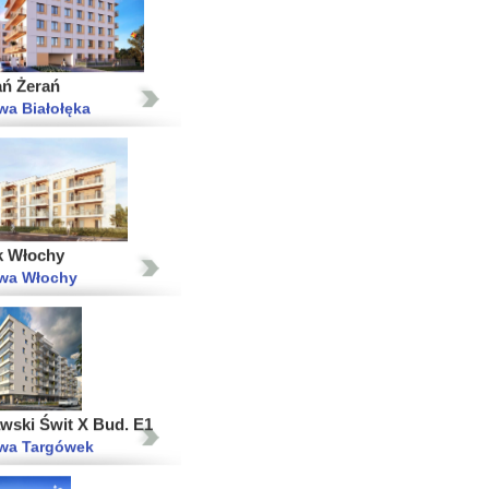
ań Żerań
wa Białołęka
k Włochy
wa Włochy
wski Świt X Bud. E1
wa Targówek