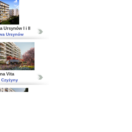
 Ursynów I i II
wa Ursynów
na Vita
 Czyżyny
łnocna III - lokale
we
wa Białołęka