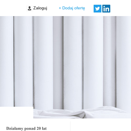
 Leszczynki
Zaloguj
+ Dodaj ofertę
Porto Etap VI bud. F
 Stare Miasto
a Vida Etap II
w Sołtysowice