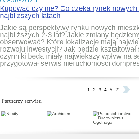
03-08-2026
Kupować czy nie? Co czeka rynek nowych
najbliższych latach
Jakie są perspektywy rynku nowych miesz
najbliższych 2-3 lat? Jakie zmiany będziem
obserwować? Które lokalizacje mają najwię
rozwoju inwestycji? Jak będzie kształtował 
czynniki będą miały największy wpływ na 
przygotował serwis nieruchomości dompres
...
1
2
3
4
5
21
Partnerzy serwisu