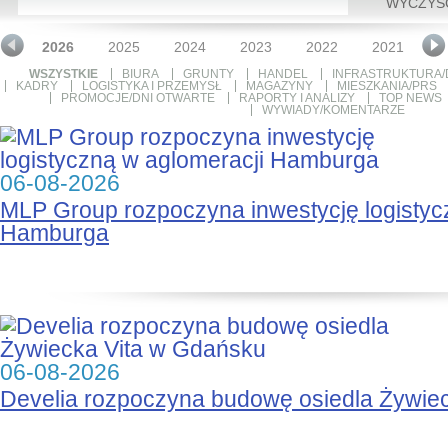
WYCZYŚ
2026
2025
2024
2023
2022
2021
2
WSZYSTKIE
BIURA
GRUNTY
HANDEL
INFRASTRUKTURA/
KADRY
LOGISTYKA I PRZEMYSŁ
MAGAZYNY
MIESZKANIA/PRS
PROMOCJE/DNI OTWARTE
RAPORTY I ANALIZY
TOP NEWS
WYWIADY/KOMENTARZE
06-08-2026
MLP Group rozpoczyna inwestycję logistyc
Hamburga
06-08-2026
Develia rozpoczyna budowę osiedla Żywie