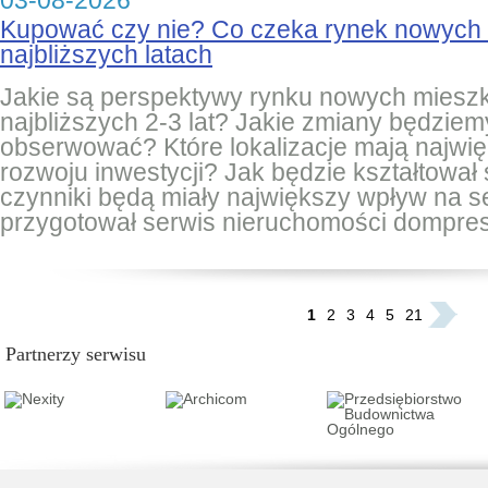
03-08-2026
Kupować czy nie? Co czeka rynek nowych
najbliższych latach
Jakie są perspektywy rynku nowych miesz
najbliższych 2-3 lat? Jakie zmiany będziem
obserwować? Które lokalizacje mają najwię
rozwoju inwestycji? Jak będzie kształtował 
czynniki będą miały największy wpływ na 
przygotował serwis nieruchomości dompres
...
1
2
3
4
5
21
Partnerzy serwisu