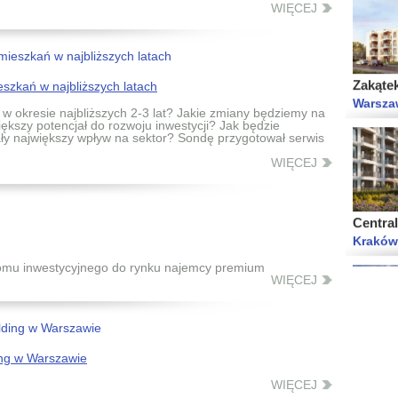
WIĘCEJ
Zakąte
Warsza
szkań w najbliższych latach
w okresie najbliższych 2-3 lat? Jakie zmiany będziemy na
ększy potencjał do rozwoju inwestycji? Jak będzie
iały największy wpływ na sektor? Sondę przygotował serwis
WIĘCEJ
Central
Kraków
oomu inwestycyjnego do rynku najemcy premium
WIĘCEJ
Lokum 
Wrocław
ing w Warszawie
WIĘCEJ