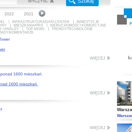
Szukaj
WYCZYŚĆ
Orawsk
Wrocła
2022
2021
2020
2019
2018
2017
2016
EL
INFRASTRUKTURA/DATA CENTER
INWESTYCJE
YNY
MIESZKANIA/PRS
NIERUCHOMOŚCI KOMERCYJNE
 I ANALIZY
TOP NEWS
TRENDY/TECHNOLOGIE
IADY/KOMENTARZE
wer
Przyst
Warsza
WIĘCEJ
onad 1600 mieszkań.
WIĘCEJ
Warsza
Warsza
WIĘCEJ