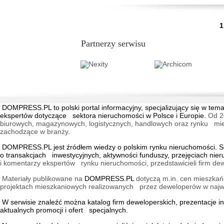
...
1
Partnerzy serwisu
DOMPRESS.PL
to polski portal informacyjny, specjalizujący się w 
ekspertów dotyczące sektora nieruchomości w Polsce i Europie.
Od 2
biurowych, magazynowych, logistycznych, handlowych oraz rynku mieszk
zachodzące w branży.
DOMPRESS.PL jest źródłem wiedzy o polskim rynku nieruchomości. Ser
o transakcjach inwestycyjnych, aktywności funduszy, przejęciach nie
i komentarzy ekspertów rynku nieruchomości, przedstawicieli firm dew
Materiały publikowane na
DOMPRESS.PL
dotyczą m.in. cen mieszkań,
projektach mieszkaniowych realizowanych przez deweloperów w najwię
W serwisie znaleźć można
katalog firm deweloperskich
, prezentacje 
aktualnych promocji i ofert specjalnych.