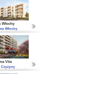
k Włochy
wa Włochy
na Vita
 Czyżyny
Porto Finale
 Stare Miasto