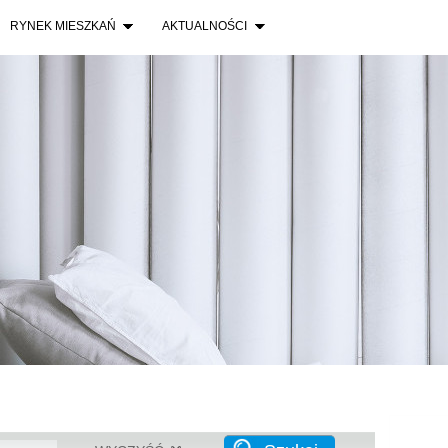
Gdynia
RYNEK MIESZKAŃ
AKTUALNOŚCI
Lokum 
Wrocła
Lokum l
Wrocła