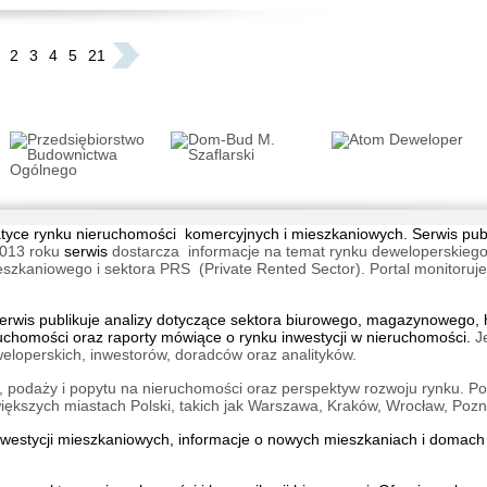
2
3
4
5
21
Warsza
Warsza
tematyce rynku nieruchomości komercyjnych i mieszkaniowych. Serwis pu
Warszaw
013 roku
serwis
dostarcza informacje na temat rynku deweloperskiego
Warsza
aniowego i sektora PRS (Private Rented Sector). Portal monitoruje na
wis publikuje analizy dotyczące sektora biurowego, magazynowego, h
ruchomości oraz raporty mówiące o rynku inwestycji w nieruchomości.
J
eloperskich, inwestorów, doradców oraz analityków.
 podaży i popytu na nieruchomości oraz perspektyw rozwoju rynku. Por
kszych miastach Polski, takich jak Warszawa, Kraków, Wrocław, Pozn
Aparta
Warsza
inwestycji mieszkaniowych, informacje o
nowych mieszkaniach
i
domach 