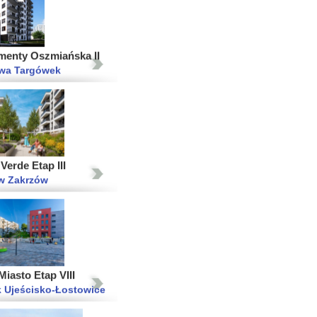
menty Oszmiańska II
wa Targówek
erde Etap III
w Zakrzów
iasto Etap VIII
 Ujeścisko-Łostowice