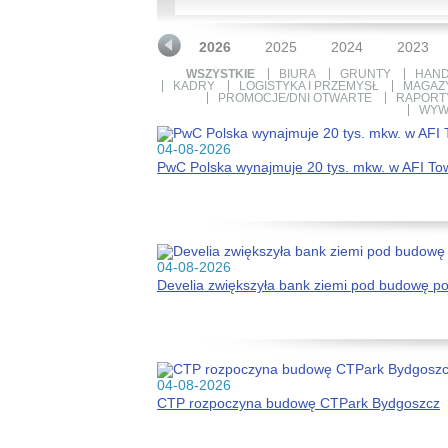
2026
2025
2024
2023
WSZYSTKIE
BIURA
GRUNTY
HAND
KADRY
LOGISTYKA I PRZEMYSŁ
MAGAZ
PROMOCJE/DNI OTWARTE
RAPORTY
WYW
04-08-2026
PwC Polska wynajmuje 20 tys. mkw. w AFI To
04-08-2026
Develia zwiększyła bank ziemi pod budowę p
04-08-2026
CTP rozpoczyna budowę CTPark Bydgoszcz