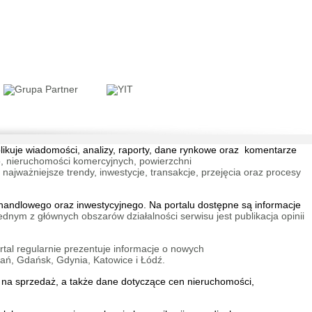
wski Świt IV bud. M
wa Targówek
blikuje wiadomości, analizy, raporty, dane rynkowe oraz komentarze
ski Świt VII bud. A
, nieruchomości komercyjnych, powierzchni
wa Targówek
jważniejsze trendy, inwestycje, transakcje, przejęcia oraz procesy
andlowego oraz inwestycyjnego. Na portalu dostępne są informacje
ednym z głównych obszarów działalności serwisu jest publikacja opinii
tal regularnie prezentuje informacje o nowych
ań, Gdańsk, Gdynia, Katowice i Łódź.
menty Przy Agorze 6
wa Bielany
na sprzedaż
, a także dane dotyczące cen nieruchomości,