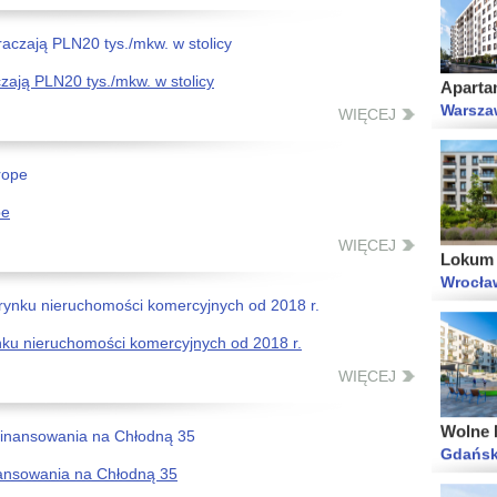
Aparta
Warsza
ają PLN20 tys./mkw. w stolicy
WIĘCEJ
Lokum V
pe
Wrocła
WIĘCEJ
ynku nieruchomości komercyjnych od 2018 r.
WIĘCEJ
Wolne M
Gdańsk
nansowania na Chłodną 35