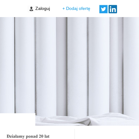
 Leszczynki
Zaloguj
+ Dodaj ofertę
Verde Etap II
w Zakrzów
a Vida Etap II
w Sołtysowice