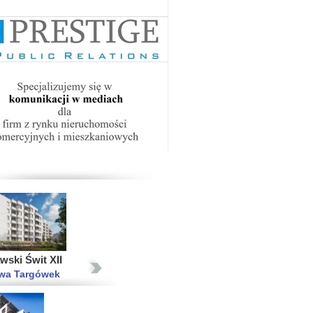
a Vita
w Ołtaszyn
2015
2014
2013
ań Żerań
wa Białołęka
wski Świt XII
wa Targówek