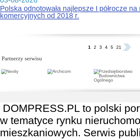
03-08-2026
Polska odnotowała najlepsze I półrocze na
komercyjnych od 2018 r.
...
1
2
3
4
5
21
Partnerzy serwisu
DOMPRESS.PL
to polski por
w tematyce rynku nieruchomo
mieszkaniowych. Serwis publik