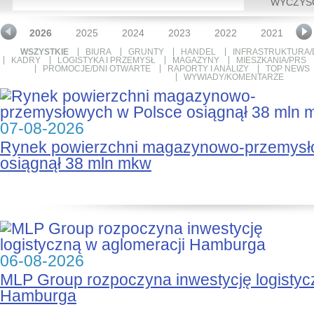
WYCZYŚ
2026
2025
2024
2023
2022
2021
2
WSZYSTKIE
BIURA
GRUNTY
HANDEL
INFRASTRUKTURA/
KADRY
LOGISTYKA I PRZEMYSŁ
MAGAZYNY
MIESZKANIA/PRS
PROMOCJE/DNI OTWARTE
RAPORTY I ANALIZY
TOP NEWS
WYWIADY/KOMENTARZE
07-08-2026
Rynek powierzchni magazynowo-przemysł
osiągnął 38 mln mkw
06-08-2026
MLP Group rozpoczyna inwestycję logistyc
Hamburga