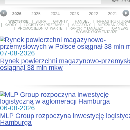
WYCZYŚ
2026
2025
2024
2023
2022
2021
2
WSZYSTKIE
BIURA
GRUNTY
HANDEL
INFRASTRUKTURA/
KADRY
LOGISTYKA I PRZEMYSŁ
MAGAZYNY
MIESZKANIA/PRS
PROMOCJE/DNI OTWARTE
RAPORTY I ANALIZY
TOP NEWS
WYWIADY/KOMENTARZE
07-08-2026
Rynek powierzchni magazynowo-przemysł
osiągnął 38 mln mkw
06-08-2026
MLP Group rozpoczyna inwestycję logistyc
Hamburga