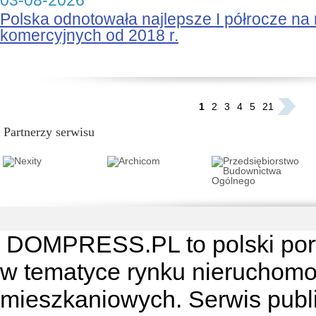
03-08-2026
Polska odnotowała najlepsze I półrocze na
komercyjnych od 2018 r.
...
1
2
3
4
5
21
Partnerzy serwisu
DOMPRESS.PL
to polski por
w tematyce rynku nieruchomo
mieszkaniowych. Serwis publik