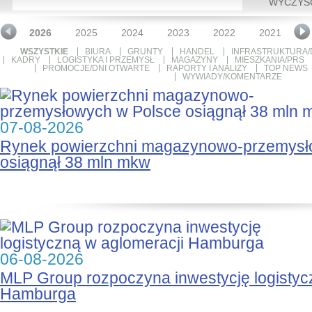
WYCZYŚ
2026
2025
2024
2023
2022
2021
2
WSZYSTKIE
BIURA
GRUNTY
HANDEL
INFRASTRUKTURA/
KADRY
LOGISTYKA I PRZEMYSŁ
MAGAZYNY
MIESZKANIA/PRS
PROMOCJE/DNI OTWARTE
RAPORTY I ANALIZY
TOP NEWS
WYWIADY/KOMENTARZE
07-08-2026
Rynek powierzchni magazynowo-przemysł
osiągnął 38 mln mkw
06-08-2026
MLP Group rozpoczyna inwestycję logistyc
Hamburga