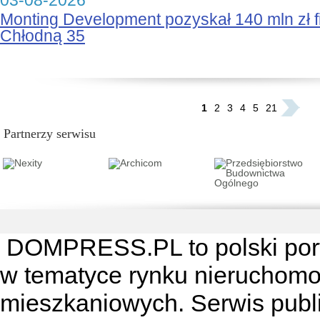
03-08-2026
Monting Development pozyskał 140 mln zł 
Chłodną 35
...
1
2
3
4
5
21
Partnerzy serwisu
DOMPRESS.PL
to polski por
w tematyce rynku nieruchomo
mieszkaniowych. Serwis publik