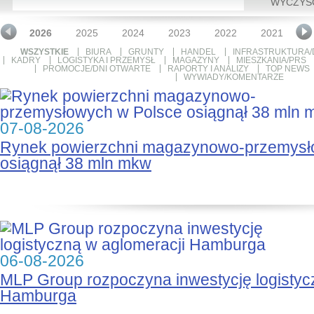
WYCZYŚ
2026
2025
2024
2023
2022
2021
2
WSZYSTKIE
BIURA
GRUNTY
HANDEL
INFRASTRUKTURA/
KADRY
LOGISTYKA I PRZEMYSŁ
MAGAZYNY
MIESZKANIA/PRS
PROMOCJE/DNI OTWARTE
RAPORTY I ANALIZY
TOP NEWS
WYWIADY/KOMENTARZE
07-08-2026
Rynek powierzchni magazynowo-przemysł
osiągnął 38 mln mkw
06-08-2026
MLP Group rozpoczyna inwestycję logistyc
Hamburga