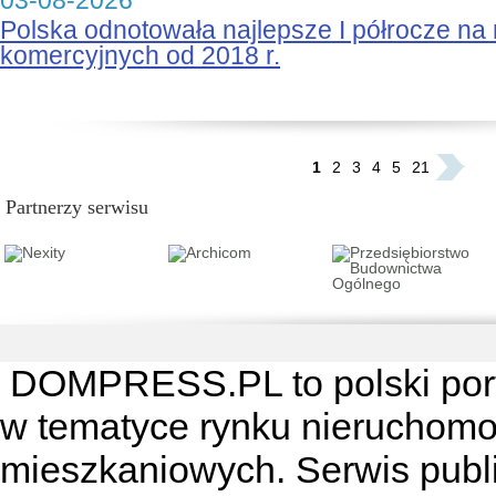
03-08-2026
Polska odnotowała najlepsze I półrocze na
komercyjnych od 2018 r.
...
1
2
3
4
5
21
Partnerzy serwisu
DOMPRESS.PL
to polski por
w tematyce rynku nieruchomo
mieszkaniowych. Serwis publik