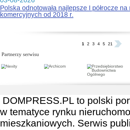
03-08-2026
Polska odnotowała najlepsze I półrocze na
komercyjnych od 2018 r.
...
1
2
3
4
5
21
Partnerzy serwisu
DOMPRESS.PL
to polski por
w tematyce rynku nieruchomo
mieszkaniowych. Serwis publik