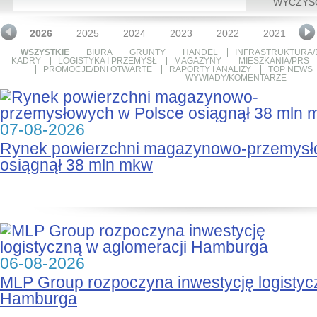
WYCZYŚ
2026
2025
2024
2023
2022
2021
2
WSZYSTKIE
BIURA
GRUNTY
HANDEL
INFRASTRUKTURA/
KADRY
LOGISTYKA I PRZEMYSŁ
MAGAZYNY
MIESZKANIA/PRS
PROMOCJE/DNI OTWARTE
RAPORTY I ANALIZY
TOP NEWS
WYWIADY/KOMENTARZE
07-08-2026
Rynek powierzchni magazynowo-przemysł
osiągnął 38 mln mkw
06-08-2026
MLP Group rozpoczyna inwestycję logistyc
Hamburga