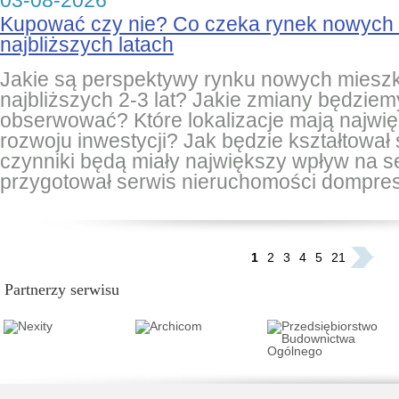
03-08-2026
Kupować czy nie? Co czeka rynek nowych
najbliższych latach
Jakie są perspektywy rynku nowych miesz
najbliższych 2-3 lat? Jakie zmiany będziem
obserwować? Które lokalizacje mają najwię
rozwoju inwestycji? Jak będzie kształtował 
czynniki będą miały największy wpływ na 
przygotował serwis nieruchomości dompres
...
1
2
3
4
5
21
Partnerzy serwisu