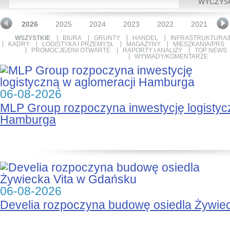
WYCZYŚ
2026
2025
2024
2023
2022
2021
2
WSZYSTKIE
BIURA
GRUNTY
HANDEL
INFRASTRUKTURA/
KADRY
LOGISTYKA I PRZEMYSŁ
MAGAZYNY
MIESZKANIA/PRS
PROMOCJE/DNI OTWARTE
RAPORTY I ANALIZY
TOP NEWS
WYWIADY/KOMENTARZE
06-08-2026
MLP Group rozpoczyna inwestycję logistyc
Hamburga
06-08-2026
Develia rozpoczyna budowę osiedla Żywie