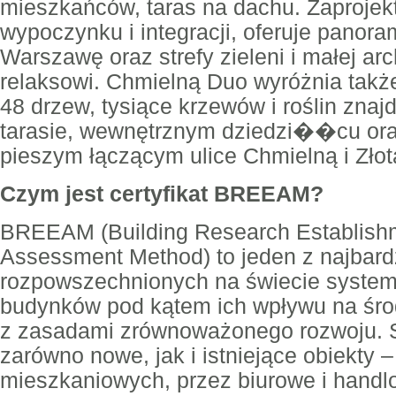
mieszkańców, taras na dachu. Zaprojek
wypoczynku i integracji, oferuje panor
Warszawę oraz strefy zieleni i małej arc
relaksowi. Chmielną Duo wyróżnia także
48 drzew, tysiące krzewów i roślin zna
tarasie, wewnętrznym dziedzi��cu or
pieszym łączącym ulice Chmielną i Złot
Czym jest certyfikat BREEAM?
BREEAM (Building Research Establish
Assessment Method) to jeden z najbard
rozpowszechnionych na świecie systemó
budynków pod kątem ich wpływu na śro
z zasadami zrównoważonego rozwoju. 
zarówno nowe, jak i istniejące obiekty –
mieszkaniowych, przez biurowe i handl