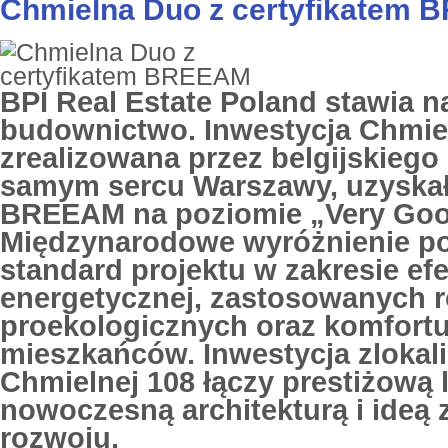
Chmielna Duo z certyfikatem
BPI Real Estate Poland stawia
budownictwo. Inwestycja Chmie
zrealizowana przez belgijskieg
samym sercu Warszawy, uzyskała
BREEAM na poziomie „Very Goo
Międzynarodowe wyróżnienie po
standard projektu w zakresie ef
energetycznej, zastosowanych 
proekologicznych oraz komfortu
mieszkańców. Inwestycja zlokal
Chmielnej 108 łączy prestiżową l
nowoczesną architekturą i ide
rozwoju.