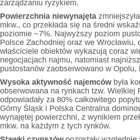
zarządzaniu ryzykiem.
Powierzchnia niewynajęta
zmniejszyła 
mkw., co przekłada się na średni wska
poziomie ~7%. Najwyższy poziom pust
Polsce Zachodniej oraz we Wrocławiu, d
właściciele obiektów wykazują coraz w
negocjacjach najmu, natomiast najniżs
pustostanów zaobserwowano w Opolu, K
Wysoka aktywność najemców
była ko
obserwowana na rynkach tzw. Wielkiej Pi
odpowiadały za 80% całkowitego popyt
Górny Śląsk i Polska Centralna domin
wynajętej powierzchni, z wynikiem prz
mkw. na każdym z tych rynków.
Stawki czynszów
pozostały względnie 