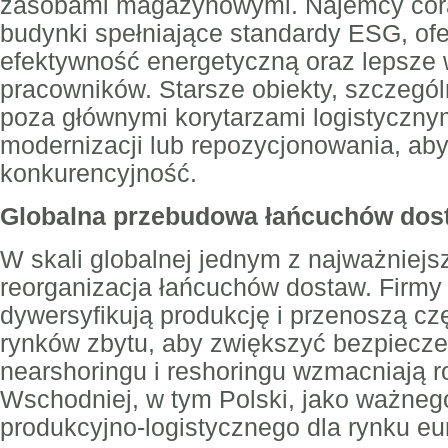
zasobami magazynowymi. Najemcy cora
budynki spełniające standardy ESG, of
efektywność energetyczną oraz lepsze 
pracowników. Starsze obiekty, szczegól
poza głównymi korytarzami logistyczn
modernizacji lub repozycjonowania, ab
konkurencyjność.
Globalna przebudowa łańcuchów dos
W skali globalnej jednym z najważniejs
reorganizacja łańcuchów dostaw. Firmy 
dywersyfikują produkcję i przenoszą czę
rynków zbytu, aby zwiększyć bezpiecz
nearshoringu i reshoringu wzmacniają 
Wschodniej, w tym Polski, jako ważneg
produkcyjno-logistycznego dla rynku eu