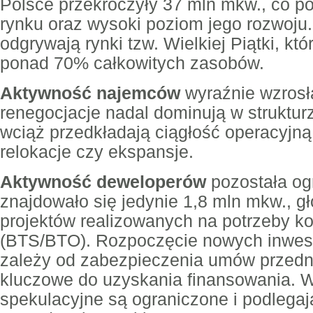
Polsce przekroczyły 37 mln mkw., co po
rynku oraz wysoki poziom jego rozwoju.
odgrywają rynki tzw. Wielkiej Piątki, kt
ponad 70% całkowitych zasobów.
Aktywność najemców
wyraźnie wzrosł
renegocjacje nadal dominują w struktu
wciąż przedkładają ciągłość operacyjną
relokacje czy ekspansje.
Aktywność deweloperów
pozostała og
znajdowało się jedynie 1,8 mln mkw., 
projektów realizowanych na potrzeby 
(BTS/BTO). Rozpoczęcie nowych inwest
zależy od zabezpieczenia umów przedn
kluczowe do uzyskania finansowania. W 
spekulacyjne są ograniczone i podlega