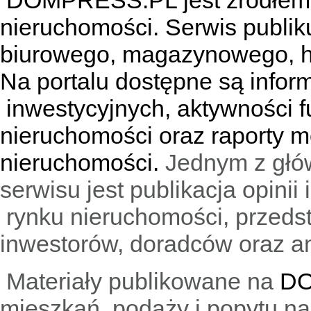
DOMPRESS.PL jest źródłem w
nieruchomości. Serwis publik
biurowego, magazynowego, h
Na portalu dostępne są infor
inwestycyjnych, aktywności f
nieruchomości oraz raporty m
nieruchomości.
Jednym z głó
serwisu jest publikacja opini
rynku nieruchomości, przedst
inwestorów, doradców oraz an
Materiały publikowane na
DO
mieszkań, podaży i popytu n