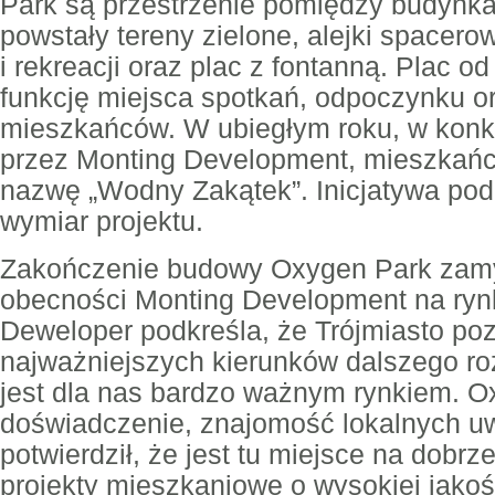
Park są przestrzenie pomiędzy budynkam
powstały tereny zielone, alejki spacer
i rekreacji oraz plac z fontanną. Plac o
funkcję miejsca spotkań, odpoczynku or
mieszkańców. W ubiegłym roku, w kon
przez Monting Development, mieszkańcy 
nazwę „Wodny Zakątek”. Inicjatywa podk
wymiar projektu.
Zakończenie budowy Oxygen Park zamy
obecności Monting Development na ryn
Deweloper podkreśla, że Trójmiasto po
najważniejszych kierunków dalszego ro
jest dla nas bardzo ważnym rynkiem. 
doświadczenie, znajomość lokalnych u
potwierdził, że jest tu miejsce na dobr
projekty mieszkaniowe o wysokiej jakośc