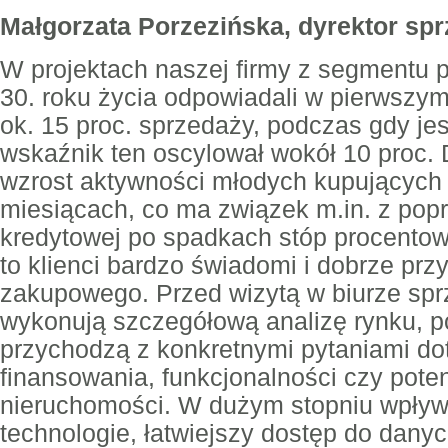
Małgorzata Porzezińska, dyrektor sp
W projektach naszej firmy z segmentu p
30. roku życia odpowiadali w pierwszym
ok. 15 proc. sprzedaży, podczas gdy je
wskaźnik ten oscylował wokół 10 proc.
wzrost aktywności młodych kupujących
miesiącach, co ma związek m.in. z pop
kredytowej po spadkach stóp procento
to klienci bardzo świadomi i dobrze pr
zakupowego. Przed wizytą w biurze spr
wykonują szczegółową analizę rynku, po
przychodzą z konkretnymi pytaniami d
finansowania, funkcjonalności czy pote
nieruchomości. W dużym stopniu wpływ
technologie, łatwiejszy dostęp do dany