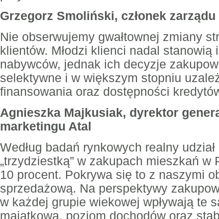
Grzegorz Smoliński, członek zarząd
Nie obserwujemy gwałtownej zmiany str
klientów. Młodzi klienci nadal stanowią 
nabywców, jednak ich decyzje zakupowe
selektywne i w większym stopniu uzal
finansowania oraz dostępności kredytó
Agnieszka Majkusiak, dyrektor genera
marketingu Atal
Według badań rynkowych realny udział
„trzydziestką” w zakupach mieszkań w 
10 procent. Pokrywa się to z naszymi o
sprzedażową. Na perspektywy zakupowe
w każdej grupie wiekowej wpływają te s
majątkowa, poziom dochodów oraz sta