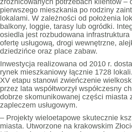
zróżnicowanych potrzebach klientów –
pierwszego mieszkania po rodziny zai
lokalami. W zależności od położenia l
balkony, loggie, tarasy lub ogródki. In
osiedla jest rozbudowana infrastruktur
ofertę usługową, drogi wewnętrzne, alej
dziedzińce oraz place zabaw.
Inwestycja realizowana od 2010 r. dost
rynek mieszkaniowy łącznie 1728 lokal
XV etapu stanowi zwieńczenie wielkoska
przez lata współtworzył współczesny cha
dobrze skomunikowanej części miasta 
zapleczem usługowym.
– Projekty wieloetapowe skutecznie kszt
miasta. Utworzone na krakowskim Złoc