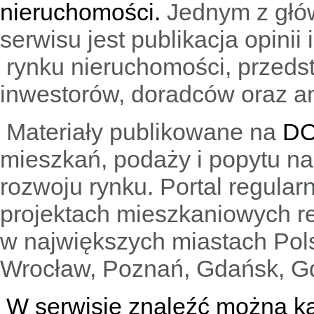
nieruchomości.
Jednym z głó
serwisu jest publikacja opini
rynku nieruchomości, przedst
inwestorów, doradców oraz an
Materiały publikowane na
DO
mieszkań, podaży i popytu n
rozwoju rynku. Portal regular
projektach mieszkaniowych 
w największych miastach Pols
Wrocław, Poznań, Gdańsk, Gd
W serwisie znaleźć można
k