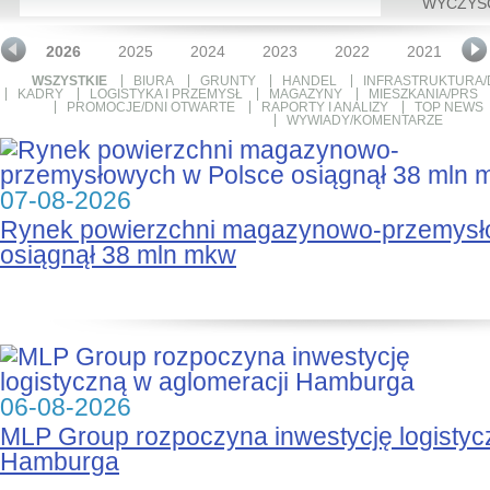
WYCZYŚ
2026
2025
2024
2023
2022
2021
2
WSZYSTKIE
BIURA
GRUNTY
HANDEL
INFRASTRUKTURA/
KADRY
LOGISTYKA I PRZEMYSŁ
MAGAZYNY
MIESZKANIA/PRS
PROMOCJE/DNI OTWARTE
RAPORTY I ANALIZY
TOP NEWS
WYWIADY/KOMENTARZE
07-08-2026
Rynek powierzchni magazynowo-przemysł
osiągnął 38 mln mkw
06-08-2026
MLP Group rozpoczyna inwestycję logistyc
Hamburga