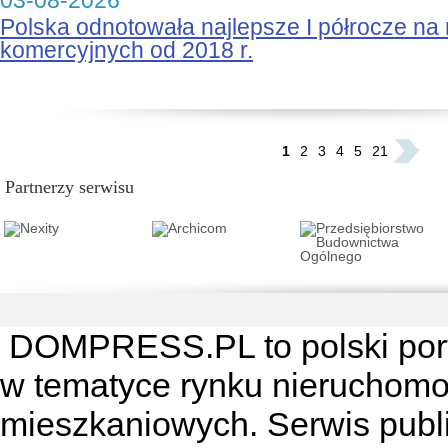
03-08-2026
Polska odnotowała najlepsze I półrocze na
komercyjnych od 2018 r.
...
1
2
3
4
5
21
Partnerzy serwisu
DOMPRESS.PL
to polski por
w tematyce rynku nieruchomo
mieszkaniowych. Serwis publik