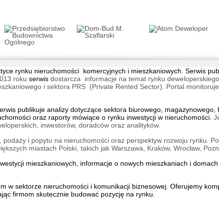
INSPIR
Katowic
Śródmi
tematyce rynku nieruchomości komercyjnych i mieszkaniowych. Serwis pu
013 roku
serwis
dostarcza informacje na temat rynku deweloperskiego
aniowego i sektora PRS (Private Rented Sector). Portal monitoruje na
wis publikuje analizy dotyczące sektora biurowego, magazynowego, h
ruchomości oraz raporty mówiące o rynku inwestycji w nieruchomości.
J
eloperskich, inwestorów, doradców oraz analityków.
Orawsk
 podaży i popytu na nieruchomości oraz perspektyw rozwoju rynku. Por
Wrocła
kszych miastach Polski, takich jak Warszawa, Kraków, Wrocław, Pozn
inwestycji mieszkaniowych, informacje o
nowych mieszkaniach
i
domach 
iem w sektorze nieruchomości i komunikacji biznesowej. Oferujemy ko
ąc firmom skutecznie budować pozycję na rynku.
Traugut