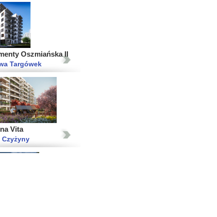
menty Oszmiańska II
wa Targówek
na Vita
 Czyżyny
ski Świt XI - lokale
we
wa Targówek