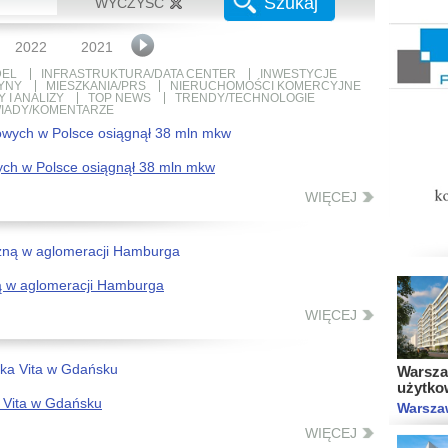
Szukaj
WYCZYŚĆ
Wolne M
użytko
Gdańsk
2022
2021
2020
2019
2018
2017
2016
EL
INFRASTRUKTURA/DATA CENTER
INWESTYCJE
YNY
MIESZKANIA/PRS
NIERUCHOMOŚCI KOMERCYJNE
 I ANALIZY
TOP NEWS
TRENDY/TECHNOLOGIE
IADY/KOMENTARZE
ch w Polsce osiągnął 38 mln mkw
Warsza
WIĘCEJ
Warsza
ą w aglomeracji Hamburga
WIĘCEJ
Warszaw
użytko
Warsza
 Vita w Gdańsku
WIĘCEJ