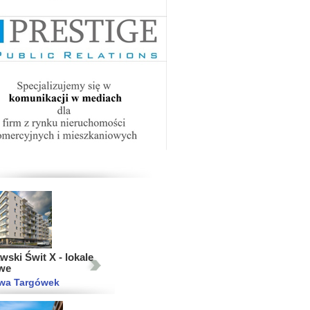
iasto - lokale
we
 Ujeścisko-Łostowice
2015
2014
2013
wski Świt XI Bud. E2
wa Targówek
ski Świt X - lokale
we
wa Targówek