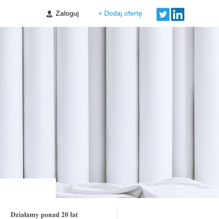
 Stare Miasto
Zaloguj
+ Dodaj ofertę
ski Świt VII bud. A
wa Targówek
orto Etap IV i V
 Stare Miasto