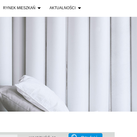
Wrocław
RYNEK MIESZKAŃ
AKTUALNOŚCI
Warszaw
Warsza
Lokum P
Wrocław