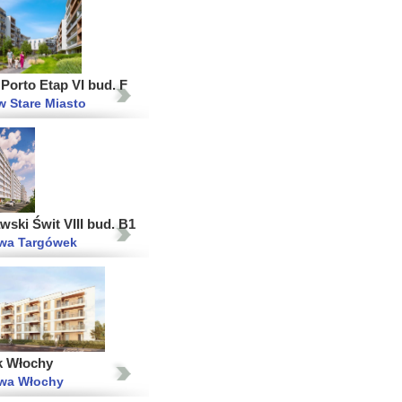
Porto Etap VI bud. F
 Stare Miasto
ski Świt VIII bud. B1
wa Targówek
k Włochy
wa Włochy