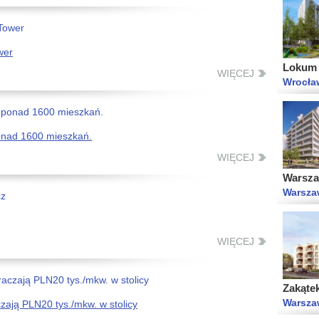
Lokum 
wer
Wrocław
WIĘCEJ
onad 1600 mieszkań.
Warszaw
WIĘCEJ
Warsza
WIĘCEJ
Zakąte
Warsza
ają PLN20 tys./mkw. w stolicy