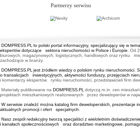
Partnerzy serwisu
DOMPRESS.PL
to polski portal informacyjny, specjalizujący się w 
ekspertów dotyczące sektora nieruchomości w Polsce i Europie.
Od 2
biurowych, magazynowych, logistycznych, handlowych oraz rynku mieszk
zachodzące w branży.
DOMPRESS.PL jest źródłem wiedzy o polskim rynku nieruchomości. Ser
o transakcjach inwestycyjnych, aktywności funduszy, przejęciach nie
i komentarzy ekspertów rynku nieruchomości, przedstawicieli firm dew
Materiały publikowane na
DOMPRESS.PL
dotyczą m.in. cen mieszkań,
projektach mieszkaniowych realizowanych przez deweloperów w najwię
W serwisie znaleźć można
katalog firm deweloperskich
, prezentacje 
aktualnych promocji i ofert specjalnych.
Nasz zespół redakcyjny tworzą specjaliści z wieloletnim doświadczen
i kanałach społecznościowych oraz doradztwo marketingowe, pomagaj