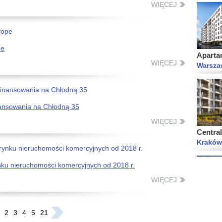
WIĘCEJ
Aparta
Warsza
pe
WIĘCEJ
nansowania na Chłodną 35
Central
WIĘCEJ
Kraków
ynku nieruchomości komercyjnych od 2018 r.
WIĘCEJ
Warszaw
użytko
Warsza
2
3
4
5
21