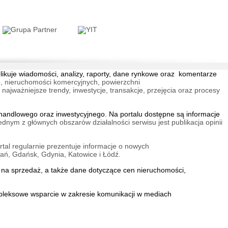
E
e Zespół Dzielnic
ejskich
blikuje wiadomości, analizy, raporty, dane rynkowe oraz komentarze
, nieruchomości komercyjnych, powierzchni
jważniejsze trendy, inwestycje, transakcje, przejęcia oraz procesy
andlowego oraz inwestycyjnego. Na portalu dostępne są informacje
ednym z głównych obszarów działalności serwisu jest publikacja opinii
a Vita
tal regularnie prezentuje informacje o nowych
w Ołtaszyn
ań, Gdańsk, Gdynia, Katowice i Łódź.
na sprzedaż
, a także dane dotyczące cen nieruchomości,
mpleksowe wsparcie w zakresie
komunikacji w mediach
ta Vita