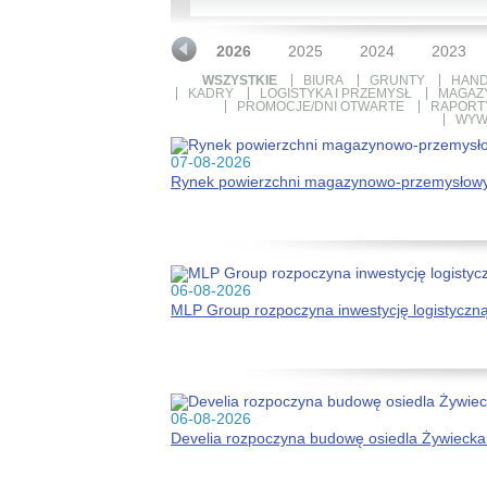
2026
2025
2024
2023
WSZYSTKIE
BIURA
GRUNTY
HAND
KADRY
LOGISTYKA I PRZEMYSŁ
MAGAZ
PROMOCJE/DNI OTWARTE
RAPORTY
WYW
07-08-2026
Rynek powierzchni magazynowo-przemysłowy
06-08-2026
MLP Group rozpoczyna inwestycję logistyczn
06-08-2026
Develia rozpoczyna budowę osiedla Żywiecka