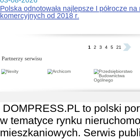
03-08-2026
Polska odnotowała najlepsze I półrocze na
komercyjnych od 2018 r.
...
1
2
3
4
5
21
Partnerzy serwisu
DOMPRESS.PL
to polski por
w tematyce rynku nieruchomo
mieszkaniowych. Serwis publik