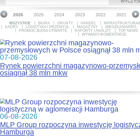
WYCZYŚ
2026
2025
2024
2023
2022
2021
2
WSZYSTKIE
BIURA
GRUNTY
HANDEL
INFRASTRUKTURA/
KADRY
LOGISTYKA I PRZEMYSŁ
MAGAZYNY
MIESZKANIA/PRS
PROMOCJE/DNI OTWARTE
RAPORTY I ANALIZY
TOP NEWS
WYWIADY/KOMENTARZE
07-08-2026
Rynek powierzchni magazynowo-przemysł
osiągnął 38 mln mkw
06-08-2026
MLP Group rozpoczyna inwestycję logistyc
Hamburga