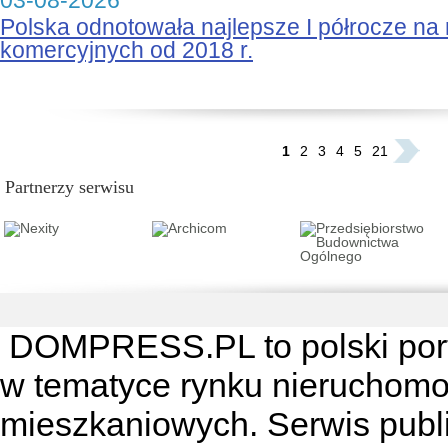
03-08-2026
Polska odnotowała najlepsze I półrocze na
komercyjnych od 2018 r.
...
1
2
3
4
5
21
Partnerzy serwisu
DOMPRESS.PL
to polski por
w tematyce rynku nieruchomo
mieszkaniowych. Serwis publik