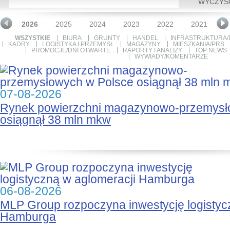
WYCZYŚ
2026
2025
2024
2023
2022
2021
2
WSZYSTKIE
BIURA
GRUNTY
HANDEL
INFRASTRUKTURA/
KADRY
LOGISTYKA I PRZEMYSŁ
MAGAZYNY
MIESZKANIA/PRS
PROMOCJE/DNI OTWARTE
RAPORTY I ANALIZY
TOP NEWS
WYWIADY/KOMENTARZE
07-08-2026
Rynek powierzchni magazynowo-przemysł
osiągnął 38 mln mkw
06-08-2026
MLP Group rozpoczyna inwestycję logistyc
Hamburga