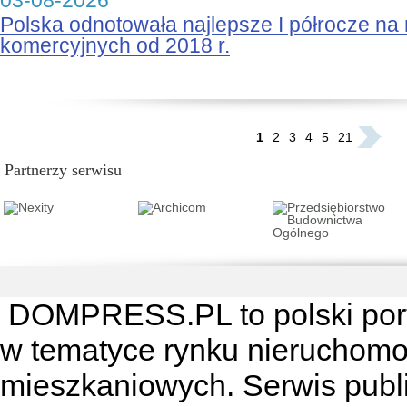
03-08-2026
Polska odnotowała najlepsze I półrocze na
komercyjnych od 2018 r.
...
1
2
3
4
5
21
Partnerzy serwisu
DOMPRESS.PL
to polski por
w tematyce rynku nieruchomo
mieszkaniowych. Serwis publik