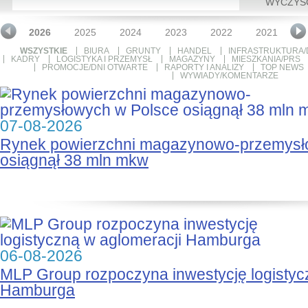
WYCZYŚ
2026
2025
2024
2023
2022
2021
2
WSZYSTKIE
BIURA
GRUNTY
HANDEL
INFRASTRUKTURA/
KADRY
LOGISTYKA I PRZEMYSŁ
MAGAZYNY
MIESZKANIA/PRS
PROMOCJE/DNI OTWARTE
RAPORTY I ANALIZY
TOP NEWS
WYWIADY/KOMENTARZE
07-08-2026
Rynek powierzchni magazynowo-przemysł
osiągnął 38 mln mkw
06-08-2026
MLP Group rozpoczyna inwestycję logistyc
Hamburga