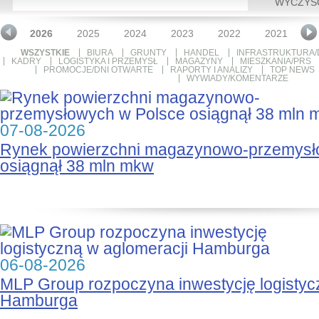
WYCZYŚ
2026
2025
2024
2023
2022
2021
2
WSZYSTKIE
BIURA
GRUNTY
HANDEL
INFRASTRUKTURA/
KADRY
LOGISTYKA I PRZEMYSŁ
MAGAZYNY
MIESZKANIA/PRS
PROMOCJE/DNI OTWARTE
RAPORTY I ANALIZY
TOP NEWS
WYWIADY/KOMENTARZE
07-08-2026
Rynek powierzchni magazynowo-przemysł
osiągnął 38 mln mkw
06-08-2026
MLP Group rozpoczyna inwestycję logistyc
Hamburga