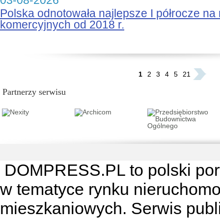
03-08-2026
Polska odnotowała najlepsze I półrocze na
komercyjnych od 2018 r.
...
1
2
3
4
5
21
Partnerzy serwisu
DOMPRESS.PL
to polski por
w tematyce rynku nieruchomo
mieszkaniowych. Serwis publik