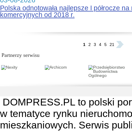
03-08-2026
Polska odnotowała najlepsze I półrocze na
komercyjnych od 2018 r.
...
1
2
3
4
5
21
Partnerzy serwisu
DOMPRESS.PL
to polski por
w tematyce rynku nieruchomo
mieszkaniowych. Serwis publik