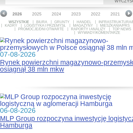
WYCZYŚ
2026
2025
2024
2023
2022
2021
2
WSZYSTKIE
BIURA
GRUNTY
HANDEL
INFRASTRUKTURA/
KADRY
LOGISTYKA I PRZEMYSŁ
MAGAZYNY
MIESZKANIA/PRS
PROMOCJE/DNI OTWARTE
RAPORTY I ANALIZY
TOP NEWS
WYWIADY/KOMENTARZE
07-08-2026
Rynek powierzchni magazynowo-przemysł
osiągnął 38 mln mkw
06-08-2026
MLP Group rozpoczyna inwestycję logistyc
Hamburga