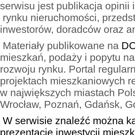
serwisu jest publikacja opini
rynku nieruchomości, przedst
inwestorów, doradców oraz an
Materiały publikowane na
DO
mieszkań, podaży i popytu n
rozwoju rynku. Portal regular
projektach mieszkaniowych 
w największych miastach Pols
Wrocław, Poznań, Gdańsk, Gd
W serwisie znaleźć można
k
prezentacje inwestycji miesz