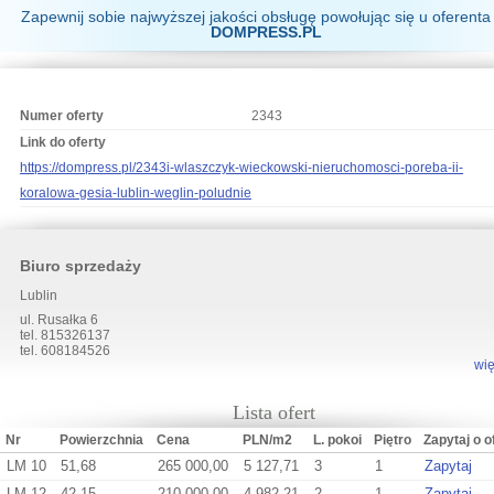
Zapewnij sobie najwyższej jakości obsługę powołując się u oferenta
DOMPRESS.PL
Numer oferty
2343
Link do oferty
https://dompress.pl/2343i-wlaszczyk-wieckowski-nieruchomosci-poreba-ii-
koralowa-gesia-lublin-weglin-poludnie
Biuro sprzedaży
Lublin
ul. Rusałka 6
tel. 815326137
tel. 608184526
wię
Lista ofert
Nr
Powierzchnia
Cena
PLN/m2
L. pokoi
Piętro
Zapytaj o o
LM 10
51,68
265 000,00
5 127,71
3
1
Zapytaj
LM 12
42,15
210 000,00
4 982,21
2
1
Zapytaj