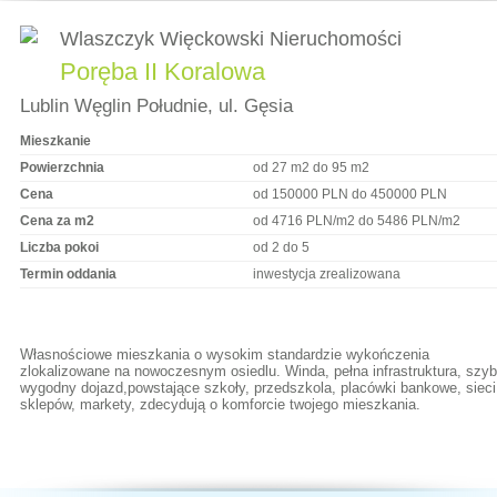
Wlaszczyk Więckowski Nieruchomości
Poręba II Koralowa
Lublin Węglin Południe, ul. Gęsia
Mieszkanie
Powierzchnia
od 27 m2 do 95 m2
Cena
od 150000 PLN do 450000 PLN
Cena za m2
od 4716 PLN/m2 do 5486 PLN/m2
Liczba pokoi
od 2 do 5
Termin oddania
inwestycja zrealizowana
Własnościowe mieszkania o wysokim standardzie wykończenia
zlokalizowane na nowoczesnym osiedlu. Winda, pełna infrastruktura, szybk
wygodny dojazd,powstające szkoły, przedszkola, placówki bankowe, sieci
sklepów, markety, zdecydują o komforcie twojego mieszkania.