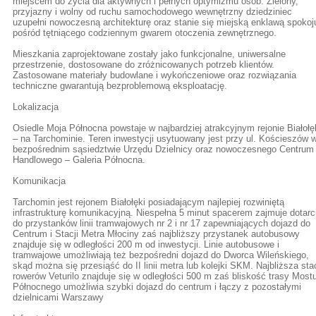
miejscem do życia dla aktywnych i pełnych optymizmu osób. Zielony,
przyjazny i wolny od ruchu samochodowego wewnętrzny dziedziniec
uzupełni nowoczesną architekturę oraz stanie się miejską enklawą spokoj
pośród tętniącego codziennym gwarem otoczenia zewnętrznego.
Mieszkania zaprojektowane zostały jako funkcjonalne, uniwersalne
przestrzenie, dostosowane do zróżnicowanych potrzeb klientów.
Zastosowane materiały budowlane i wykończeniowe oraz rozwiązania
techniczne gwarantują bezproblemową eksploatację.
Lokalizacja
Osiedle Moja Północna powstaje w najbardziej atrakcyjnym rejonie Białołę
– na Tarchominie. Teren inwestycji usytuowany jest przy ul. Kościeszów 
bezpośrednim sąsiedztwie Urzędu Dzielnicy oraz nowoczesnego Centrum
Handlowego – Galeria Północna.
Komunikacja
Tarchomin jest rejonem Białołęki posiadającym najlepiej rozwiniętą
infrastrukturę komunikacyjną. Niespełna 5 minut spacerem zajmuje dotarc
do przystanków linii tramwajowych nr 2 i nr 17 zapewniających dojazd do
Centrum i Stacji Metra Młociny zaś najbliższy przystanek autobusowy
znajduje się w odległości 200 m od inwestycji. Linie autobusowe i
tramwajowe umożliwiają też bezpośredni dojazd do Dworca Wileńskiego,
skąd można się przesiąść do II linii metra lub kolejki SKM. Najbliższa sta
rowerów Veturilo znajduje się w odległości 500 m zaś bliskość trasy Most
Północnego umożliwia szybki dojazd do centrum i łączy z pozostałymi
dzielnicami Warszawy