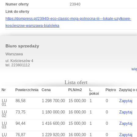
Numer oferty
23940
Link do oferty
https://dompress.pl/23940i-eco-classic-moja-polnocna-iii---lokale-uzytkowe-
koscieszow-warszawa-bialoleka
Biuro sprzedaży
Warszawa
ul. Kościeszów 4
tel. 223801112
wię
Lista ofert
Nr
Powierzchnia
Cena
PLN/m2
L.
Piętro
Zapytaj o 
pokoi
LU
86,58
1 298 700,00
15 000,00
1
0
Zapytaj
01
LU
73,75
1 180 000,00
16 000,00
1
0
Zapytaj
02
LU
94,44
1 416 600,00
15 000,00
1
0
Zapytaj
03
LU
76,87
1 229 920,00
16 000,00
1
0
Zapytaj