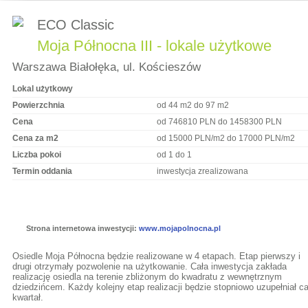
ECO Classic
Moja Północna III - lokale użytkowe
Warszawa Białołęka, ul. Kościeszów
Lokal użytkowy
Powierzchnia
od 44 m2 do 97 m2
Cena
od 746810 PLN do 1458300 PLN
Cena za m2
od 15000 PLN/m2 do 17000 PLN/m2
Liczba pokoi
od 1 do 1
Termin oddania
inwestycja zrealizowana
Strona internetowa inwestycji:
www.mojapolnocna.pl
Osiedle Moja Północna będzie realizowane w 4 etapach. Etap pierwszy i
drugi otrzymały pozwolenie na użytkowanie. Cała inwestycja zakłada
realizację osiedla na terenie zbliżonym do kwadratu z wewnętrznym
dziedzińcem. Każdy kolejny etap realizacji będzie stopniowo uzupełniał ca
kwartał.