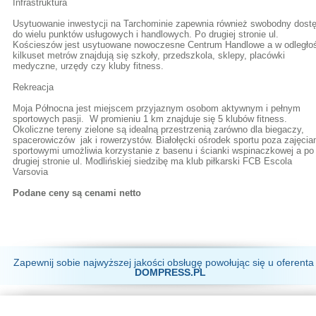
Infrastruktura
Usytuowanie inwestycji na Tarchominie zapewnia również swobodny dost
do wielu punktów usługowych i handlowych. Po drugiej stronie ul.
Kościeszów jest usytuowane nowoczesne Centrum Handlowe a w odległo
kilkuset metrów znajdują się szkoły, przedszkola, sklepy, placówki
medyczne, urzędy czy kluby fitness.
Rekreacja
Moja Północna jest miejscem przyjaznym osobom aktywnym i pełnym
sportowych pasji. W promieniu 1 km znajduje się 5 klubów fitness.
Okoliczne tereny zielone są idealną przestrzenią zarówno dla biegaczy,
spacerowiczów jak i rowerzystów. Białołęcki ośrodek sportu poza zajęcia
sportowymi umożliwia korzystanie z basenu i ścianki wspinaczkowej a po
drugiej stronie ul. Modlińskiej siedzibę ma klub piłkarski FCB Escola
Varsovia
Podane ceny są cenami netto
Zapewnij sobie najwyższej jakości obsługę powołując się u oferenta
DOMPRESS.PL