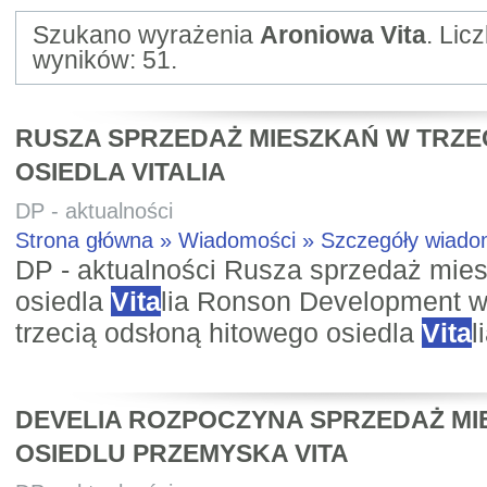
Szukano wyrażenia
Aroniowa Vita
. Lic
wyników: 51.
RUSZA SPRZEDAŻ MIESZKAŃ W TRZEC
OSIEDLA VITALIA
DP - aktualności
Strona główna » Wiadomości » Szczegóły wiad
DP - aktualności Rusza sprzedaż mies
osiedla
Vita
lia Ronson Development w
trzecią odsłoną hitowego osiedla
Vita
l
DEVELIA ROZPOCZYNA SPRZEDAŻ MI
OSIEDLU PRZEMYSKA VITA