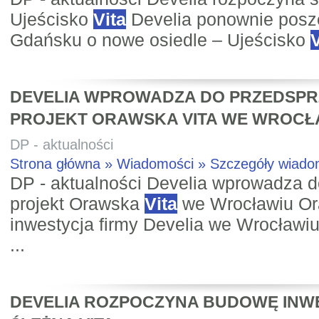
Ujeścisko
Vita
Develia ponownie posze
Gdańsku o nowe osiedle – Ujeścisko
V
DEVELIA WPROWADZA DO PRZEDSP
PROJEKT ORAWSKA VITA WE WROCŁ
DP - aktualności
Strona główna » Wiadomości » Szczegóły wiad
DP - aktualności Develia wprowadza 
projekt Orawska
Vita
we Wrocławiu O
inwestycja firmy Develia we Wrocławiu
...
DEVELIA ROZPOCZYNA BUDOWĘ INW