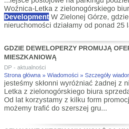
...iejsce postojowe na parkingu podz
Woźnica-Letka z zielonogórskiego bi
Development
W Zielonej Górze, gdzie
nieruchomości działamy od ponad 25 l
GDZIE DEWELOPERZY PROMUJĄ OFE
MIESZKANIOWĄ
DP - aktualności
Strona główna » Wiadomości » Szczegóły wiad
jesteśmy skłonni wyróżniać żadnej z n
Letka z zielonogórskiego biura sprze
Od lat korzystamy z kilku form promoc
możemy trafić do szerszej gru...