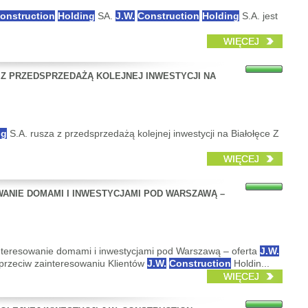
onstruction
Holding
SA.
J.W.
Construction
Holding
S.A. jest
WIĘCEJ
A Z PRZEDSPRZEDAŻĄ KOLEJNEJ INWESTYCJI NA
ng
S.A. rusza z przedsprzedażą kolejnej inwestycji na Białołęce Z
WIĘCEJ
WANIE DOMAMI I INWESTYCJAMI POD WARSZAWĄ –
zainteresowanie domami i inwestycjami pod Warszawą – oferta
J.W.
rzeciw zainteresowaniu Klientów
J.W.
Construction
Holdin...
WIĘCEJ