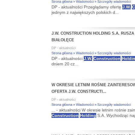
Strona główna » Wiadomości » Szczegóły wiadomości
DP - aktualności Przeglądamy ofertę
J.W.
C
jednym z największych polskich d...
J.W. CONSTRUCTION HOLDING S.A. RUSZ
BIAŁOŁĘCE
DP - aktualności
Strona główna » Wiadomości » Szczegóły wiadomości
DP - aktualności
J.W.
Construction
Holdi
dniem 20 cz...
W OKRESIE LETNIM ROŚNIE ZAINTERESO
OFERTA J.W. CONSTRUCTI...
DP - aktualności
Strona główna » Wiadomości » Szczegóły wiadomości
... - aktualności W okresie letnim rośnie 
Construction
Holding
S.A. Wychodząc nap