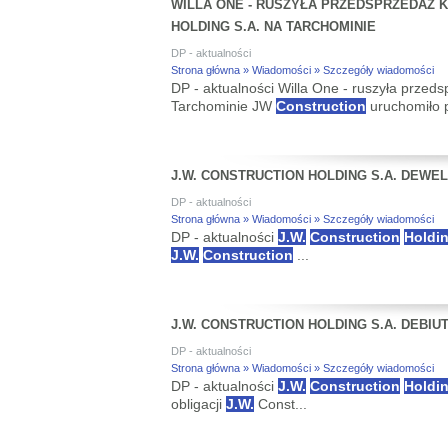
WILLA ONE - RUSZYŁA PRZEDSPRZEDAŻ K
HOLDING S.A. NA TARCHOMINIE
DP - aktualności
Strona główna » Wiadomości » Szczegóły wiadomości
DP - aktualności Willa One - ruszyła przeds
Tarchominie JW
Construction
uruchomiło p
J.W. CONSTRUCTION HOLDING S.A. DEWE
DP - aktualności
Strona główna » Wiadomości » Szczegóły wiadomości
DP - aktualności
J.W.
Construction
Holdi
J.W.
Construction
...
J.W. CONSTRUCTION HOLDING S.A. DEBIU
DP - aktualności
Strona główna » Wiadomości » Szczegóły wiadomości
DP - aktualności
J.W.
Construction
Holdi
obligacji
J.W.
Const...