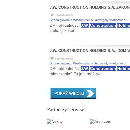
J.W. CONSTRUCTION HOLDING S.A. ZAKOŃ
DP - aktualności
Strona główna » Wiadomości » Szczegóły wiadomości
DP - aktualności
J.W.
Construction
Holdi
z okazji zakoń...
J.W. CONSTRUCTION HOLDING S.A.: DOM 
DP - aktualności
Strona główna » Wiadomości » Szczegóły wiadomości
DP - aktualności
J.W.
Construction
Holdi
mieszkania? To jest możliwe
POKAŻ WIĘCEJ
Partnerzy serwisu