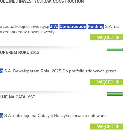
OLEJNEJ INWESTYCJI J.W. CONSTRUCTION
przedaż kolejnej inwestycji
J.W.
Construction
Holding
S.A. na
rzedsprzedaż nowej inwesty...
WIĘCEJ
LOPEREM ROKU 2015
ng
S.A. Deweloperem Roku 2015 Do portfolio zdobytych przez
WIĘCEJ
TUJE NA CATALYST
ng
S.A. debiutuje na Catalyst Ruszyło pierwsze notowanie
WIĘCEJ