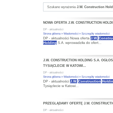
Szukano wyrażenia
J.W. Construction Hold
NOWA OFERTA J.W. CONSTRUCTION HOLDI
DP - aktualności
Strona główna » Wiadomości » Szczegóły wiadomości
DP - aktualności Nowa oferta
J.W.
Constru
Holding
S.A. wprowadziła do ofert...
J.W. CONSTRUCTION HOLDING S.A. OGŁO
TYSIĄCLECIE W KATOWI...
DP - aktualności
Strona główna » Wiadomości » Szczegóły wiadomości
DP - aktualności
J.W.
Construction
Holdi
Tysiąclecie w Katowi...
PRZEGLĄDAMY OFERTĘ J.W. CONSTRUCTI
DP - aktualności