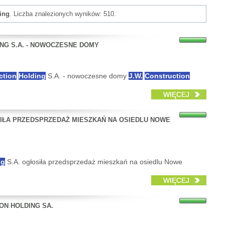
ing
. Liczba znalezionych wyników: 510.
NG S.A. - NOWOCZESNE DOMY
ction
Holding
S.A. - nowoczesne domy
J.W.
Construction
WIĘCEJ
SIŁA PRZEDSPRZEDAŻ MIESZKAŃ NA OSIEDLU NOWE
ng
S.A. ogłosiła przedsprzedaż mieszkań na osiedlu Nowe
WIĘCEJ
ON HOLDING SA.