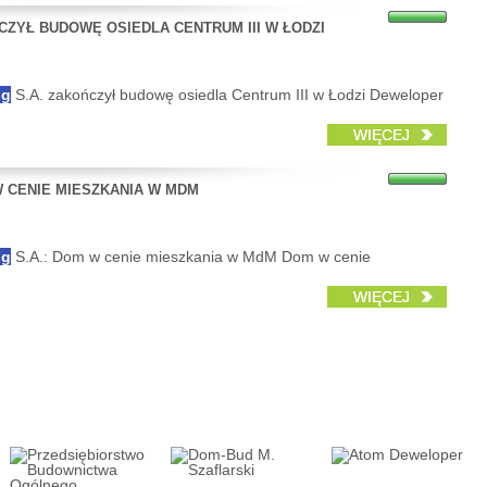
CZYŁ BUDOWĘ OSIEDLA CENTRUM III W ŁODZI
ng
S.A. zakończył budowę osiedla Centrum III w Łodzi Deweloper
WIĘCEJ
W CENIE MIESZKANIA W MDM
ng
S.A.: Dom w cenie mieszkania w MdM Dom w cenie
WIĘCEJ