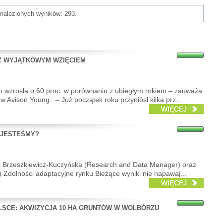
znalezionych wyników: 293.
Z WYJĄTKOWYM WZIĘCIEM
m wzrosła o 60 proc. w porównaniu z ubiegłym rokiem – zauważa
 w Avison Young. – Już początek roku przyniósł kilka prz...
WIĘCEJ
E JESTEŚMY?
lina Brzeszkiewicz-Kuczyńska (Research and Data Manager) oraz
) Zdolności adaptacyjne rynku Bieżące wyniki nie napawaj...
WIĘCEJ
LSCE: AKWIZYCJA 10 HA GRUNTÓW W WOLBÓRZU