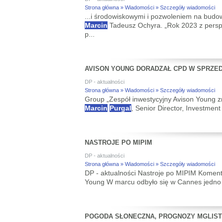
Strona główna » Wiadomości » Szczegóły wiadomości
...i środowiskowymi i pozwoleniem na budo
Marcin
Tadeusz Ochyra. „Rok 2023 z pers
p...
AVISON YOUNG DORADZAŁ CPD W SPRZED
DP - aktualności
Strona główna » Wiadomości » Szczegóły wiadomości
Group „Zespół inwestycyjny Avison Young 
Marcin
Purgal
, Senior Director, Investmen
NASTROJE PO MIPIM
DP - aktualności
Strona główna » Wiadomości » Szczegóły wiadomości
DP - aktualności Nastroje po MIPIM Komen
Young W marcu odbyło się w Cannes jedno 
POGODA SŁONECZNA, PROGNOZY MGLIS