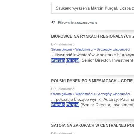
Szukano wyrażenia
Marcin Purgal
. Liczba 
Filtrowanie zaawansowane
BIUROWCE NA RYNKACH REGIONALNYCH 
DP - aktualności
Strona główna » Wiadomości » Szczegóły wiadomości
...ktywność inwestorów w sektorze biurowy
Marcin
Purgal
, Senior Director, Investment
POLSKI RYNEK PO 5 MIESIĄCACH – GDZI
DP - aktualności
Strona główna » Wiadomości » Szczegóły wiadomości
... pokazuje bieżące wyniki. Autorzy: Pau
Marcin
Purgal
(Senior Director, Investment
SATOIA NA ZAKUPACH W CENTRALNEJ PO
DP - aktualności