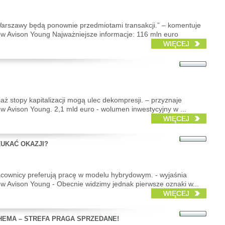
 Warszawy będą ponownie przedmiotami transakcji.” – komentuje
t w Avison Young Najważniejsze informacje: 116 mln euro
WIĘCEJ
iaż stopy kapitalizacji mogą ulec dekompresji. – przyznaje
t w Avison Young. 2,1 mld euro - wolumen inwestycyjny w ...
WIĘCEJ
ZUKAĆ OKAZJI?
 pracownicy preferują pracę w modelu hybrydowym. - wyjaśnia
t w Avison Young - Obecnie widzimy jednak pierwsze oznaki w...
WIĘCEJ
HEMA – STREFA PRAGA SPRZEDANE!