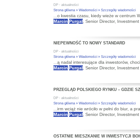
DP - aktualności
Strona główna » Wiadomości » Szczegóły wiadomości
...o kwestia czasu, kiedy wieże w centrum
Marcin
Purgal
, Senior Director, Investmen
NIEPEWNOŚĆ TO NOWY STANDARD
DP - aktualności
Strona główna » Wiadomości » Szczegóły wiadomości
...ą nadal interesujące dla inwestorów, choc
Marcin
Purgal
, Senior Director, Investmen
PRZEGLĄD POLSKIEGO RYNKU – GDZIE S
DP - aktualności
Strona główna » Wiadomości » Szczegóły wiadomości
...irm wciąż nie wróciło w pełni do biur, a
Marcin
Purgal
, Senior Director, Investmen
OSTATNIE MIESZKANIE W INWESTYCJI BO