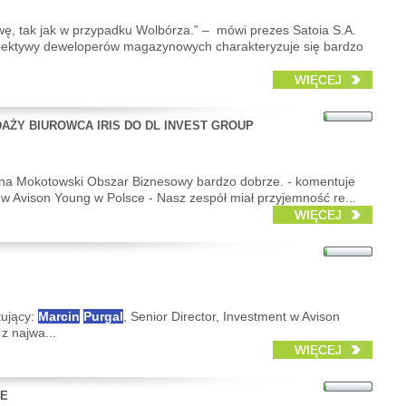
wę, tak jak w przypadku Wolbórza.” – mówi prezes Satoia S.A.
pektywy deweloperów magazynowych charakteryzuje się bardzo
WIĘCEJ
AŻY BIUROWCA IRIS DO DL INVEST GROUP
zna Mokotowski Obszar Biznesowy bardzo dobrze. - komentuje
t w Avison Young w Polsce - Nasz zespół miał przyjemność re...
WIĘCEJ
tujący:
Marcin
Purgal
, Senior Director, Investment w Avison
z najwa...
WIĘCEJ
TE