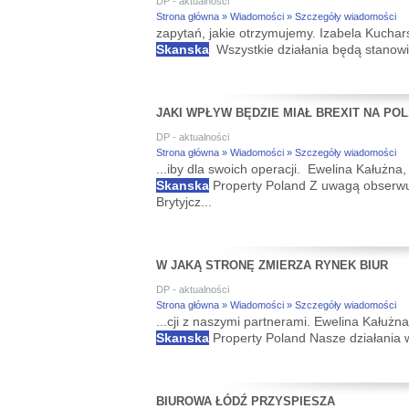
DP - aktualności
Strona główna » Wiadomości » Szczegóły wiadomości
zapytań, jakie otrzymujemy. Izabela Kucha
Skanska
Wszystkie działania będą stanowiły
JAKI WPŁYW BĘDZIE MIAŁ BREXIT NA PO
DP - aktualności
Strona główna » Wiadomości » Szczegóły wiadomości
...iby dla swoich operacji. Ewelina Kałużn
Skanska
Property Poland Z uwagą obserwu
Brytyjcz...
W JAKĄ STRONĘ ZMIERZA RYNEK BIUR
DP - aktualności
Strona główna » Wiadomości » Szczegóły wiadomości
...cji z naszymi partnerami. Ewelina Kałuż
Skanska
Property Poland Nasze działania w
BIUROWA ŁÓDŹ PRZYSPIESZA