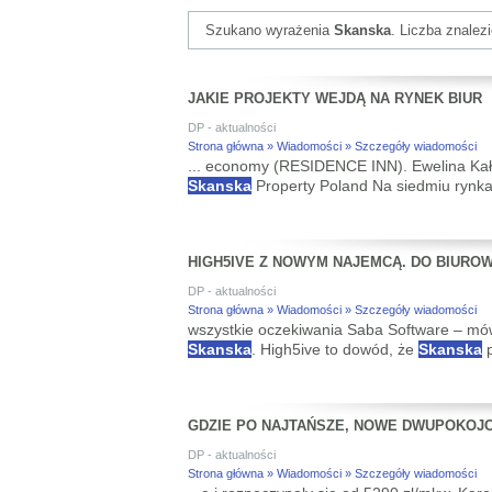
Szukano wyrażenia
Skanska
. Liczba znalez
JAKIE PROJEKTY WEJDĄ NA RYNEK BIUR
DP - aktualności
Strona główna » Wiadomości » Szczegóły wiadomości
... economy (RESIDENCE INN). Ewelina Kał
Skanska
Property Poland Na siedmiu rynkac
HIGH5IVE Z NOWYM NAJEMCĄ. DO BIURO
DP - aktualności
Strona główna » Wiadomości » Szczegóły wiadomości
wszystkie oczekiwania Saba Software – mów
Skanska
. High5ive to dowód, że
Skanska
p
GDZIE PO NAJTAŃSZE, NOWE DWUPOKOJ
DP - aktualności
Strona główna » Wiadomości » Szczegóły wiadomości