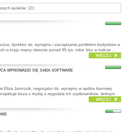
ionych wyników: 121.
użna, dyrektor ds. wynajmu i zarządzania portfelem budynków w
h w kraju mamy obecnie ponad 95 tys. mkw. biur w trakcie ...
WIĘCEJ
WCA WPROWADZI SIĘ SABA SOFTWARE
i Eliza Jamrozik, negocjator ds. wynajmu w spółce biurowej
rojektuje biura z myślą o wygodzie ich użytkowników. Jednym
WIĘCEJ
OWE