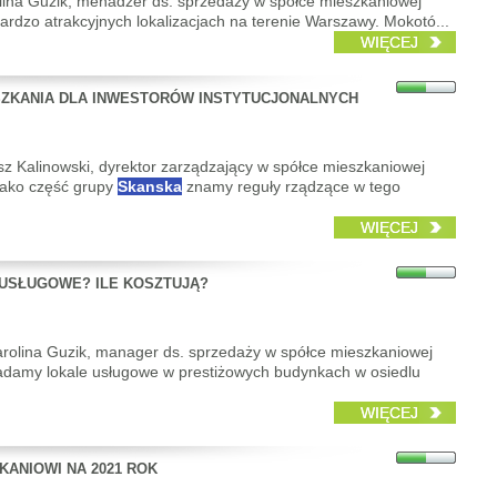
rolina Guzik, menadżer ds. sprzedaży w spółce mieszkaniowej
rdzo atrakcyjnych lokalizacjach na terenie Warszawy. Mokotó...
WIĘCEJ
ZKANIA DLA INWESTORÓW INSTYTUCJONALNYCH
sz Kalinowski, dyrektor zarządzający w spółce mieszkaniowej
Jako część grupy
Skanska
znamy reguły rządzące w tego
WIĘCEJ
 USŁUGOWE? ILE KOSZTUJĄ?
arolina Guzik, manager ds. sprzedaży w spółce mieszkaniowej
damy lokale usługowe w prestiżowych budynkach w osiedlu
WIĘCEJ
ANIOWI NA 2021 ROK