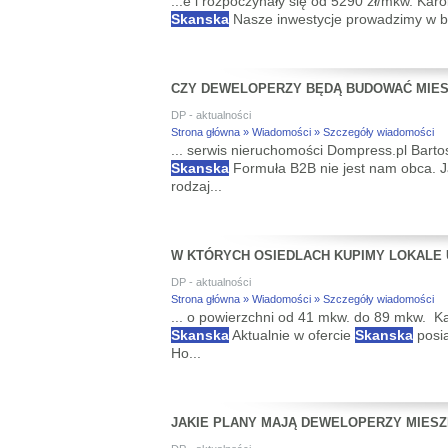
...e i rozpoczynały się od 5290 zł/mkw. Ka
Skanska
Nasze inwestycje prowadzimy w ba
CZY DEWELOPERZY BĘDĄ BUDOWAĆ MIES
DP - aktualności
Strona główna » Wiadomości » Szczegóły wiadomości
... serwis nieruchomości Dompress.pl Barto
Skanska
Formuła B2B nie jest nam obca. 
rodzaj...
W KTÓRYCH OSIEDLACH KUPIMY LOKALE
DP - aktualności
Strona główna » Wiadomości » Szczegóły wiadomości
... o powierzchni od 41 mkw. do 89 mkw. K
Skanska
Aktualnie w ofercie
Skanska
posia
Ho...
JAKIE PLANY MAJĄ DEWELOPERZY MIESZK