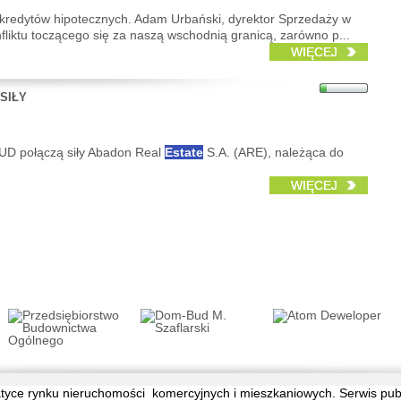
e kredytów hipotecznych. Adam Urbański, dyrektor Sprzedaży w
liktu toczącego się za naszą wschodnią granicą, zarówno p...
WIĘCEJ
SIŁY
UD połączą siły Abadon Real
Estate
S.A. (ARE), należąca do
WIĘCEJ
tematyce rynku nieruchomości komercyjnych i mieszkaniowych. Serwis pu