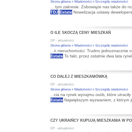
Strona główna » Wiadomości » Szczegóły wiadomości
... tym zakresie. Zobowiąże nas także do 
TDJ
Estate
Nowelizacja ustawy dewelopersk
O ILE SKOCZĄ CENY MIESZKAŃ
DP - aktualności
Strona główna » Wiadomości » Szczegóły wiadomości
...n nieruchomości. Trudno jednoznacznie o
Estate
To fakt, przez ostatnie dwa lata ryn
CO DALEJ Z MIESZKANIÓWKĄ
DP - aktualności
Strona główna » Wiadomości » Szczegóły wiadomości
...cia na rynek wynajmu osób, które utraci
Estate
Największym wyzwaniem, z którym już
CZY UKRAIŃCY KUPUJĄ MIESZKANIA W P
DP - aktualności