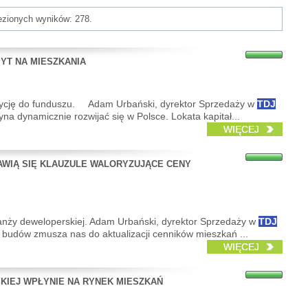
lezionych wyników: 278.
YT NA MIESZKANIA
estycję do funduszu. Adam Urbański, dyrektor Sprzedaży w
TDJ
na dynamicznie rozwijać się w Polsce. Lokata kapitał...
WIĘCEJ
WIĄ SIĘ KLAUZULE WALORYZUJĄCE CENY
 branży deweloperskiej. Adam Urbański, dyrektor Sprzedaży w
TDJ
i budów zmusza nas do aktualizacji cenników mieszkań ...
WIĘCEJ
KIEJ WPŁYNIE NA RYNEK MIESZKAŃ