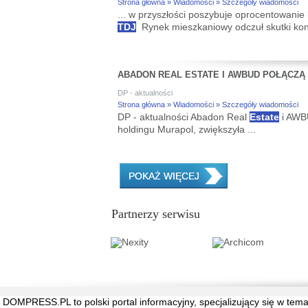
Strona główna » Wiadomości » Szczegóły wiadomości
... w przyszłości poszybuje oprocentowani
TDJ
Rynek mieszkaniowy odczuł skutki konf
ABADON REAL ESTATE I AWBUD POŁĄCZĄ 
DP - aktualności
Strona główna » Wiadomości » Szczegóły wiadomości
DP - aktualności Abadon Real
Estate
i AWB
holdingu Murapol, zwiększyła ...
POKAŻ WIĘCEJ
Partnerzy serwisu
DOMPRESS.PL
to polski portal informacyjny, specjalizujący się w 