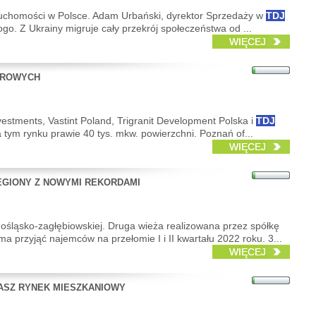
nieruchomości w Polsce. Adam Urbański, dyrektor Sprzedaży w
TDJ
o. Z Ukrainy migruje cały przekrój społeczeństwa od ...
WIĘCEJ
IUROWYCH
vestments, Vastint Poland, Trigranit Development Polska i
TDJ
 tym rynku prawie 40 tys. mkw. powierzchni. Poznań of...
WIĘCEJ
EGIONY Z NOWYMI REKORDAMI
nośląsko-zagłębiowskiej. Druga wieża realizowana przez spółkę
 przyjąć najemców na przełomie I i II kwartału 2022 roku. 3...
WIĘCEJ
NASZ RYNEK MIESZKANIOWY