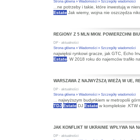
Strona główna » Wiadomości » Szczegóły wiadomości
...ne potrzeby i takie, które inwestują w 
Estate
Jak wiemy, wojna nie oszczędza nikog
REGIONY Z 5 MLN MKW. POWIERZCHNI B
DP - aktualności
Strona główna » Wiadomości » Szczegóły wiadomości
najwięksi rynkowi gracze, jak GTC, Echo In
Estate
. W 2018 roku do najemców trafiło na
WARSZAWA Z NAJWYŻSZĄ WIEŻĄ W UE, R
DP - aktualności
Strona główna » Wiadomości » Szczegóły wiadomości
... najwyższym budynkiem w metropolii gór
TDJ
Estate
DJ
Estate
w kompleksie .KTW ma
JAK KONFLIKT W UKRAINIE WPŁYWA NA 
DP - aktualności