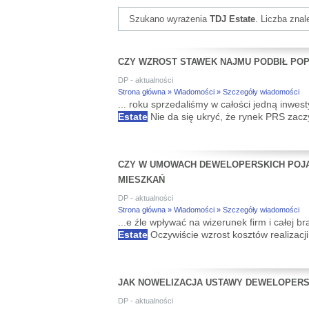
Szukano wyrażenia
TDJ Estate
. Liczba zna
CZY WZROST STAWEK NAJMU PODBIŁ POP
DP - aktualności
Strona główna » Wiadomości » Szczegóły wiadomości
... roku sprzedaliśmy w całości jedną inw
Estate
Nie da się ukryć, że rynek PRS zaczy
CZY W UMOWACH DEWELOPERSKICH POJA
MIESZKAŃ
DP - aktualności
Strona główna » Wiadomości » Szczegóły wiadomości
...e źle wpływać na wizerunek firm i całej
Estate
Oczywiście wzrost kosztów realizacj
JAK NOWELIZACJA USTAWY DEWELOPERS
DP - aktualności