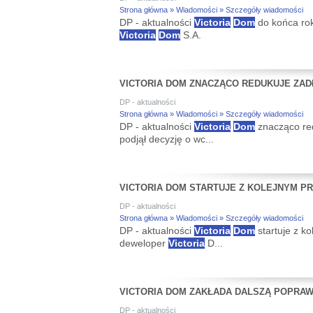
Strona główna » Wiadomości » Szczegóły wiadomości
DP - aktualności
Victoria
Dom
do końca rok
Victoria
Dom
S.A.
VICTORIA DOM ZNACZĄCO REDUKUJE ZAD
DP - aktualności
Strona główna » Wiadomości » Szczegóły wiadomości
DP - aktualności
Victoria
Dom
znacząco re
podjął decyzję o wc...
VICTORIA DOM STARTUJE Z KOLEJNYM P
DP - aktualności
Strona główna » Wiadomości » Szczegóły wiadomości
DP - aktualności
Victoria
Dom
startuje z k
deweloper
Victoria
D...
VICTORIA DOM ZAKŁADA DALSZĄ POPRA
DP - aktualności