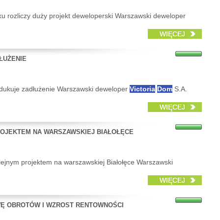
u rozliczy duży projekt deweloperski Warszawski deweloper
WIĘCEJ
ŁUŻENIE
dukuje zadłużenie Warszawski deweloper
Victoria
Dom
S.A.
WIĘCEJ
ROJEKTEM NA WARSZAWSKIEJ BIAŁOŁĘCE
olejnym projektem na warszawskiej Białołęce Warszawski
WIĘCEJ
WĘ OBROTÓW I WZROST RENTOWNOŚCI