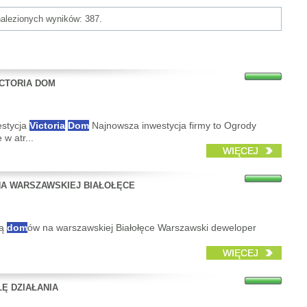
nalezionych wyników: 387.
ICTORIA DOM
estycja
Victoria
Dom
Najnowsza inwestycja firmy to Ogrody
w atr...
WIĘCEJ
NA WARSZAWSKIEJ BIAŁOŁĘCE
tą
dom
ów na warszawskiej Białołęce Warszawski deweloper
WIĘCEJ
Ę DZIAŁANIA