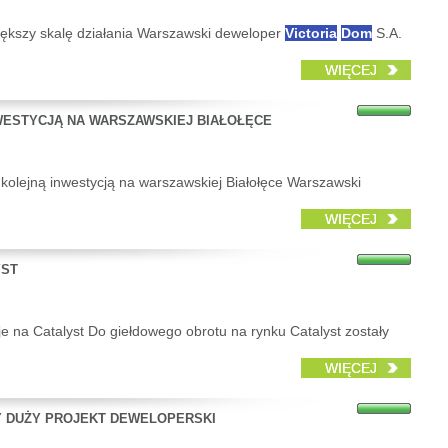
ększy skalę działania Warszawski deweloper
Victoria
Dom
S.A.
WIĘCEJ
NWESTYCJĄ NA WARSZAWSKIEJ BIAŁOŁĘCE
 kolejną inwestycją na warszawskiej Białołęce Warszawski
WIĘCEJ
YST
je na Catalyst Do giełdowego obrotu na rynku Catalyst zostały
WIĘCEJ
Y DUŻY PROJEKT DEWELOPERSKI