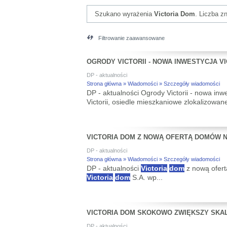
Szukano wyrażenia
Victoria Dom
. Liczba z
Filtrowanie zaawansowane
OGRODY VICTORII - NOWA INWESTYCJA V
DP - aktualności
Strona główna » Wiadomości » Szczegóły wiadomości
DP - aktualności Ogrody Victorii - nowa inw
Victorii, osiedle mieszkaniowe zlokalizowane 
VICTORIA DOM Z NOWĄ OFERTĄ DOMÓW 
DP - aktualności
Strona główna » Wiadomości » Szczegóły wiadomości
DP - aktualności
Victoria
dom
z nową ofer
Victoria
dom
S.A. wp...
VICTORIA DOM SKOKOWO ZWIĘKSZY SKAL
DP - aktualności