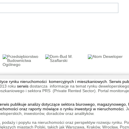
tematyce rynku nieruchomości komercyjnych i mieszkaniowych. Serwis pu
013 roku
serwis
dostarcza informacje na temat rynku deweloperskiego
aniowego i sektora PRS (Private Rented Sector). Portal monitoruje na
wis publikuje analizy dotyczące sektora biurowego, magazynowego, h
ruchomości oraz raporty mówiące o rynku inwestycji w nieruchomości.
J
eloperskich, inwestorów, doradców oraz analityków.
 podaży i popytu na nieruchomości oraz perspektyw rozwoju rynku. Por
kszych miastach Polski, takich jak Warszawa, Kraków, Wrocław, Pozn