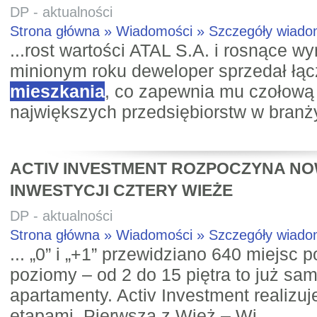
DP - aktualności
Strona główna » Wiadomości » Szczegóły wiad
...rost wartości ATAL S.A. i rosnące w
minionym roku deweloper sprzedał łąc
mieszkania
, co zapewnia mu czołową
największych przedsiębiorstw w branży
ACTIV INVESTMENT ROZPOCZYNA NO
INWESTYCJI CZTERY WIEŻE
DP - aktualności
Strona główna » Wiadomości » Szczegóły wiad
... „0” i „+1” przewidziano 640 miejsc
poziomy – od 2 do 15 piętra to już sa
apartamenty. Activ Investment realizuj
etapami. Pierwsza z Wież – Wi...