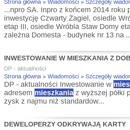
Strona główna » Wiadomości » Szczegóły wiad
...npro SA. Inpro z końcem 2014 roku
inwestycję Czwarty Żagiel, osiedle W
etap III, osiedle Wróbla Staw Domy et
zależna Domesta - budynek nr 13 na ..
INWESTOWANIE W MIESZKANIA Z DO
DP - aktualności
Strona główna » Wiadomości » Szczegóły wiad
DP - aktualności Inwestowanie w
mies
adresem
mieszkania
z wyższej półki 
zysk z najmu niż standardow...
DEWELOPERZY ODKRYWAJĄ KARTY